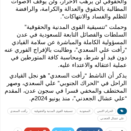
والحقوقي لن يرهب الأحرار، ولن يوقف الأصوات
المطالبة بالحقوق والعدالة والكرامة، والرافضة
للظلم والفساد والانتهاكات”.
وحملت “تنسيقية القوى المدنية والحقوقية”
السلطات والفصائل التابعة للسعودية في عدن
المسؤولية الكاملة والمباشرة عن سلامة القيادي
“رأفت علي السعدي”، وطالبت بالإفراج الفوري عنه
دون قيد أو شرط، ومحاسبة كافة المتورطين في
عملية اعتقاله والاعتداء عليه.
يذكر أن الناشط “رأفت السعدي” هو نجل القيادي
الراحل في “الحراك الجنوبي” علي السعدي، وصهر
المختطف والمخفي قسرا في سجون عدن، المقدم
“علي عشال الجعدني”، منذ يونيو 2024م.
الحزام الامني
السعودية
تنسيقية القوى المدنية والحقوقية
رأفت السعدي
علي عشال الجعدني