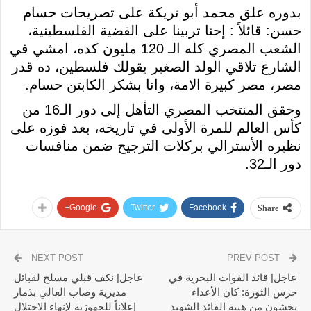
بدوره علق محمد أبو تريكة على تصريحات حسام
حسن: قائلاً : إحنا تربينا على القضية الفلسطينية،
الشعب المصري كله الـ 120 مليون كده، امشي في
الشارع تلاقي الولد الصغير يقولك فلسطين، ده قدر
مصر، مصر كبيرة الامة، وانا بشكر الكابتن حسام.
وحقق المنتخب المصري التأهل إلى دور الـ16 من
كأس العالم للمرة الأولى في تاريخه، بعد فوزه على
نظيره الأسترالي بركلات الترجيح ضمن منافسات
دور الـ32.
Google+
Twitter
Facebook
Share
NEXT POST
PREV POST
عاجل| قائد القوات البحرية في
عاجل| نكف قبلي مسلح لقبائل
حرس الثورة: كان الأعداء
مديرية وصاب العالي بذمار
يخشون من هيبة القائد الشهيد
إعلاناً للجهوزية لإنهاء الاحتلال