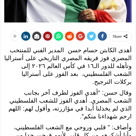
Share
أهدى الكابتن حسام حسن المدير الفني للمنتخب
المصري فوز فريقه المصري التاريخي على أستراليا
وتأهله للدور الـ١٦ في كأس العالم ٢٠٢٦ إلى
الشعب الفلسطيني، بعد الفوز على أستراليا
بركلات الترجيح.
وقال حسن: “أهدي الفوز لطرف آخر بجانب
الشعب المصري. أهدي الفوز للشعب الفلسطيني
الذي لم يخذلنا أبدا في مؤازرته، وأقول لهم: اللهم
ارحم شهداءنا منكم”.
وأضاف: ” قلبي وروحي مع الشعب الفلسطيني،
وأنا أشكرهم من كل قلبي لأنهم فرحين جدا من