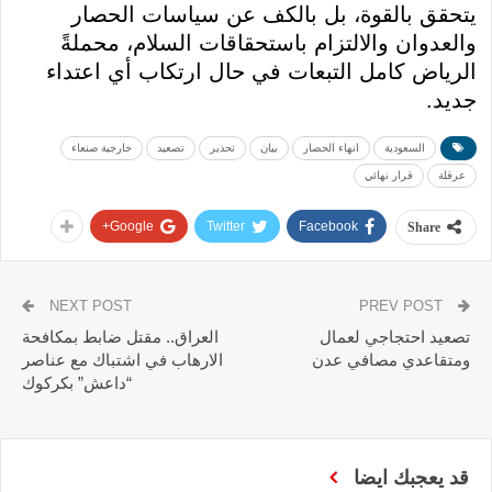
يتحقق بالقوة، بل بالكف عن سياسات الحصار
والعدوان والالتزام باستحقاقات السلام، محملةً
الرياض كامل التبعات في حال ارتكاب أي اعتداء
جديد.
السعودية
انهاء الحصار
بيان
تحذير
تصعيد
خارجية صنعاء
عرقلة
قرار نهائي
Google+
Twitter
Facebook
Share
NEXT POST
PREV POST
تصعيد احتجاجي لعمال
العراق.. مقتل ضابط بمكافحة
ومتقاعدي مصافي عدن
الارهاب في اشتباك مع عناصر
“داعش” بكركوك
قد يعجبك ايضا