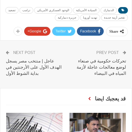
الدنمارك
السيادة الأمريكية
الوجود العسكري الأمريكي
ترامب
تصعيد
تفجير أزمة جديدة
تهديد أوروبا
جزيرة دنماركية
Google+
Twitter
Facebook
Share
NEXT POST
PREV POST
تحركات حكومية في صنعاء
عاجل | منتخب مصر يسجل
لوضع معالجات عاجلة لأزمة
الهدف الأول على الأرجنتين في
المياه في البيضاء
بداية الشوط الأول
قد يعجبك ايضا