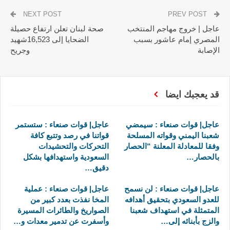
NEXT POST
PREV POST
عاجل | خروج مهاجم المنتخب
صحة لبنان تعلن ارتفاع حصيلة
المصري إمام عاشور بسبب
الضحايا إلى 16,523شهيد
الإصابة
وجريح
قد يعجبك ايضا
عاجل| قوات صنعاء : سيمضي
عاجل| قوات صنعاء : ستستمر
شعبنا اليمني وقواته المسلحة
قواتنا في رصد وتتبع كافة
وفقا للمعادلة المعلنة “الحصار
التحركات والتحشيدات
بالحصار…
السعودية واستهدافها بشكل
دقيق…
عاجل| قوات صنعاء : لن نسمح
عاجل| قوات صنعاء : عملية
للعدو السعودي بتحقيق أهدافه
المخا نفذت بعدد كبير من
المتمثلة في استهداف شعبنا
الصواريخ والطائرات المسيرة
والزج بأبنائه إلى…
وأسفرت عن تدمير معدات و…