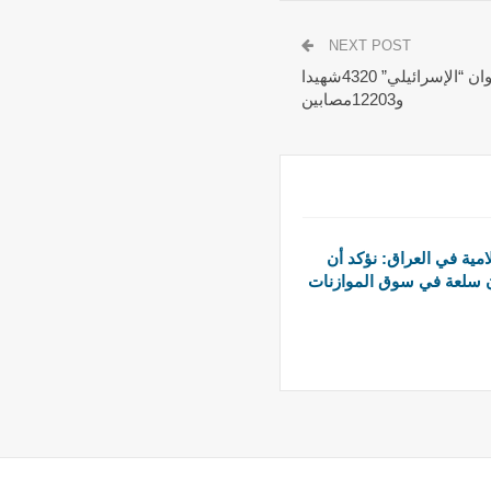
NEXT POST
الصحة اللبنانية: الحصيلة التراكمية للعدوان “الإسرائيلي” 4320شهيدا
و12203مصابين
امية في العراق: نؤكد أن
ن سلعة في سوق الموازنات