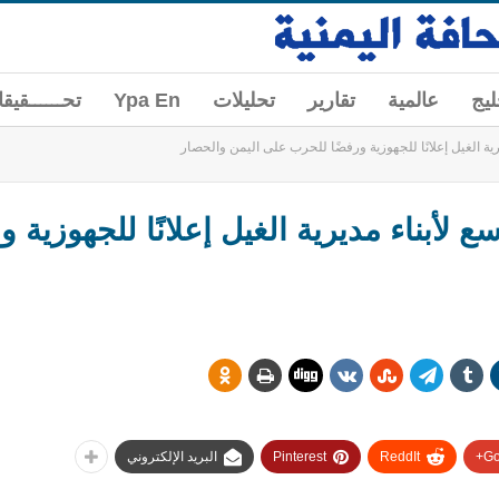
ليج
عالمية
تقارير
تحليلات
Ypa En
تحــــــقيق
ية الغيل إعلانًا للجهوزية ورفضًا للحرب على اليمن والحصار
لأبناء مديرية الغيل إعلانًا للجهوزية 
Go
ReddIt
Pinterest
البريد الإلكتروني