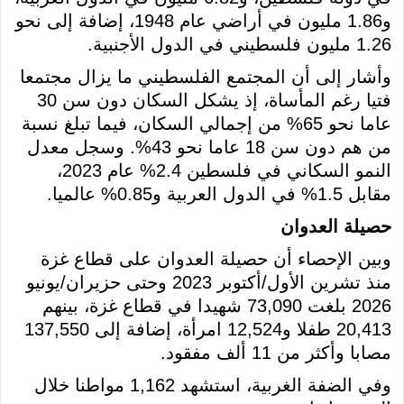
و1.86 مليون في أراضي عام 1948، إضافة إلى نحو
1.26 مليون فلسطيني في الدول الأجنبية.
وأشار إلى أن المجتمع الفلسطيني ما يزال مجتمعا
فتيا رغم المأساة، إذ يشكل السكان دون سن 30
عاما نحو 65% من إجمالي السكان، فيما تبلغ نسبة
من هم دون سن 18 عاما نحو 43%. وسجل معدل
النمو السكاني في فلسطين 2.4% عام 2023،
مقابل 1.5% في الدول العربية و0.85% عالميا.
حصيلة العدوان
وبين الإحصاء أن حصيلة العدوان على قطاع غزة
منذ تشرين الأول/أكتوبر 2023 وحتى حزيران/يونيو
2026 بلغت 73,090 شهيدا في قطاع غزة، بينهم
20,413 طفلا و12,524 امرأة، إضافة إلى 137,550
مصابا وأكثر من 11 ألف مفقود.
وفي الضفة الغربية، استشهد 1,162 مواطنا خلال