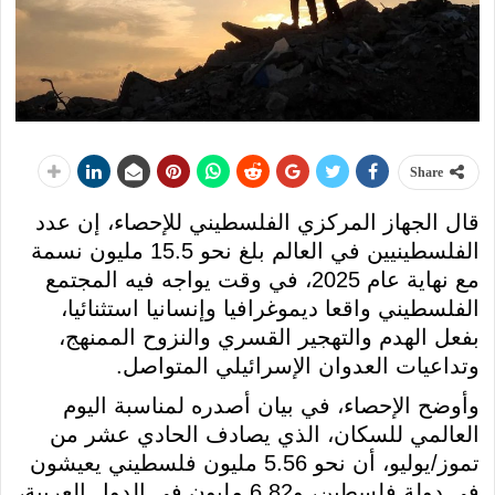
Share
قال الجهاز المركزي الفلسطيني للإحصاء، إن عدد
الفلسطينيين في العالم بلغ نحو 15.5 مليون نسمة
مع نهاية عام 2025، في وقت يواجه فيه المجتمع
الفلسطيني واقعا ديموغرافيا وإنسانيا استثنائيا،
بفعل الهدم والتهجير القسري والنزوح الممنهج،
وتداعيات العدوان الإسرائيلي المتواصل.
وأوضح الإحصاء، في بيان أصدره لمناسبة اليوم
العالمي للسكان، الذي يصادف الحادي عشر من
تموز/يوليو، أن نحو 5.56 مليون فلسطيني يعيشون
في دولة فلسطين، و6.82 مليون في الدول العربية،