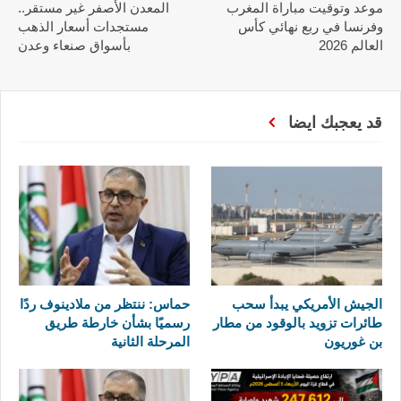
موعد وتوقيت مباراة المغرب
المعدن الأصفر غير مستقر..
وفرنسا في ربع نهائي كأس
مستجدات أسعار الذهب
العالم 2026
بأسواق صنعاء وعدن
قد يعجبك ايضا
الجيش الأمريكي يبدأ سحب
حماس: ننتظر من ملادينوف ردًا
طائرات تزويد بالوقود من مطار
رسميًا بشأن خارطة طريق
بن غوريون
المرحلة الثانية