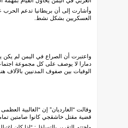
العربي في اليمن يحاول القيام بمهمة ا
وأشارت إلى أن بريطانيا تدعم الحرب عل
العسكريين بشكل نشط.
واعتبرت أن الصراع في اليمن لم يكن يجد
دمارا لا يوصف على كل مجموعة اجتما
الوفيات بين صفوف المدنيين بالآلاف هناك، علاوة على مع
وقالت “الغارديان” إن “الغالبية العظم
قضية مقتل خاشقجي كانوا صامتين تماما
واختتم التقرير بالتساؤل: “إذا كان اغت