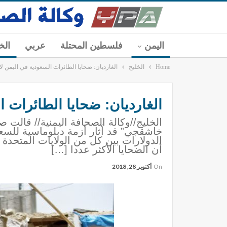
اليمن
فلسطين المحتلة
عربي
الخ
Home
الخليج
الغارديان: ضحايا الطائرات السعودية في اليمن 
الغارديان: ضحايا الطائرات 
الخليج//وكالة الصحافة اليمنية// قالت 
خاشقجي” قد أثار أزمة دبلوماسية للسعو
الدولارات بين كل من الولايات المتحدة
أن الضحايا الأكثر عددا […]
On
أكتوبر 28, 2018