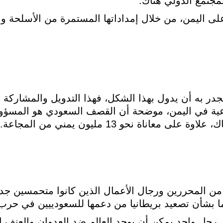
لمجتمع الدولي هناك.
ى اليمن، من خلال إمداداتها المستمرة من الأسلحة والف
ر به أن يدول بهذا الشكل، فهذا التدويل والمشاركة ال
عية في اليمن، موضحة أن القصف السعودي هو المسؤ
اناة نحو 13 مليون يمني من المجاعة.
ى من المحررين ورجال الأعمال الذين كانوا متحمسين جد
 بشأن تصعيد بريطانيا من دعمها للسعودييين في حرب 
يال رجل واحد يمكن أن يوحد العالم ضد العدوان والعنف ا