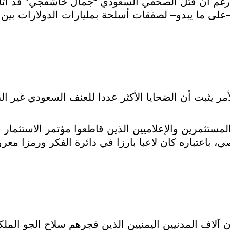
ه رغم أن قتل الصحفي السعودي “جمال خاشقجي” قد أثار
–على ما يبدو– لصفقات أسلحة بمليارات الدولارات بين 
مر يثبت أن الضحايا الأكثر عددا للعنف السعودي غير الخ
مستثمرين والإعلاميين الذين قاطعوا مؤتمر الاستثمار 
اعتباره كان لاعبا بارزا في دائرة الفكر ورمزا معرو
لاف المدنيين اليمنيين الذين فجرهم سلاح الجو الملك