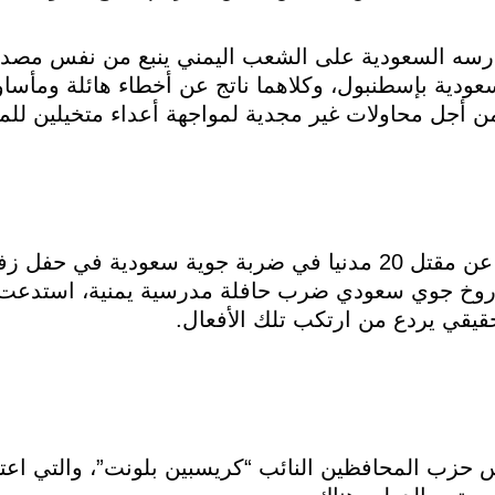
مارسه السعودية على الشعب اليمني ينبع من نفس مصدر
ودية بإسطنبول، وكلاهما ناتج عن أخطاء هائلة ومأساو
أجل محاولات غير مجدية لمواجهة أعداء متخيلين للم
وقالت إن التقارير التي نشرت من قبل عن مقتل 20 مدنيا في ضربة جوية سعود
 أو مقتل نحو 40 طفلا بصاروخ جوي سعودي ضرب حافلة مدرسية يمنية، ا
حقيقي يردع من ارتكب تلك الأفعال.
حزب المحافظين النائب “كريسبين بلونت”، والتي اعتبر