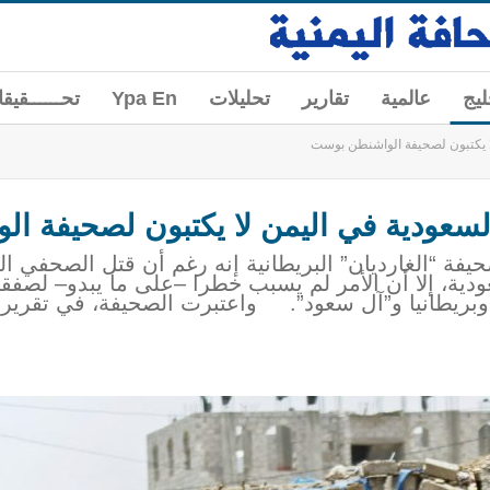
ليج
عالمية
تقارير
تحليلات
Ypa En
تحــــــقيق
لا يكتبون لصحيفة الواشنطن بوست
السعودية في اليمن لا يكتبون لصحيفة 
صحيفة “الغارديان” البريطانية إنه رغم أن قتل الصحفي 
دية، إلا أن الأمر لم يسبب خطرا –على ما يبدو– لصفق
 وبريطانيا و”آل سعود”. واعتبرت الصحيفة، في تقرير، 