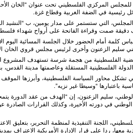
نطلقت اليوم الأحد أعمال الدورة الـ30 للمجلس المركزي الفلسطيني تحت عنوان “الخ
ل رئيسية في الضفة الغربية وقطاع غزة.
 المجلس، التي ستستمر على مدار يومين، ب “النشيد ا
ف دقيقة صمت وقراءة الفاتحة على أرواح شهداء فلسطي
س كلمة أمام الحضور خلال الجلسة المسائية اليوم الأح
 سليم الزعنون وأخرى لرئيس مجلس قروي الخان الأح
القضية الفلسطينية من هجمة شرسة تستهدف المشروع 
لدولة الفلسطينية المستقلة وعاصمتها مدينة القدس، ب
 تشكل محاور السياسة الفلسطينية، وأبرزها الموقف من
سية باعتبارها “وسيطا غير نزيه”.
ني، سليم الزعنون، إن “الهدف من عقد الدورة يتمح
الوطني في دورته الأخيرة، وكذلك القرارات الصادرة 
يني، اللجنة التنفيذية لمنظمة التحرير، بتعليق الاع
ية معها، ردا على قرار الإدارة الأمريكية الاعتراف بمد