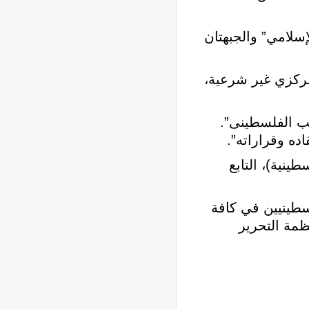
سلامي” والجبهتان
مركزي غير شرعية،
ب الفلسطينى”.
ه وقراراته”.
نية)، التابع
سطينيين في كافة
ظمة التحرير