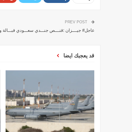
PREV POST
عاجل# جيــــزان :قنــــص جنـــدي سعـــودي قبـــالة وا
قد يعجبك ايضا