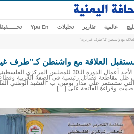
ليج
عالمية
تقارير
تحليلات
Ypa En
تحــــــقيق
لاقة مع واشنطن كـ”طرف غير نزيه”
تقبل العلاقة مع واشنطن كـ”طرف غير
//وكالة الصحافة اليمنية// انطلقت اليوم الأحد أعمال الدورة الـ0
 في ظل مقاطعة فصائل رئيسية في الضفة الغربية وقطاع
 التي ستستمر على مدار يومين، ب “النشيد الوطني الف
 صمت وقراءة الفاتحة على […]