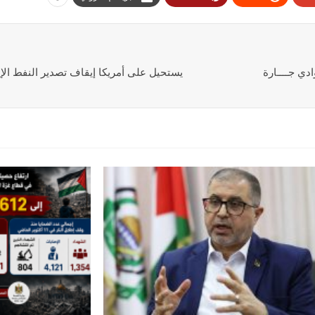
دي جــــارة
یستحیل علی أمريكا إیقاف تصدیر النفط الإیر