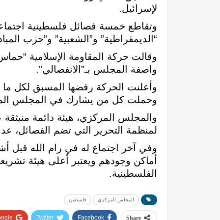
لإسرائيل.
وتقاطع خمسة فصائل فلسطينية اجتماعا
“الديمقراطية” و”الشعبية” و”حزب المباد
وقالت حركة المقاومة الإسلامية “حماس
واصفة المجلس بـ”الانفصالي”.
وأعلنت الحركة رفضها المسبق لكل ما
وحملت كل من يشارك في المجلس المركزي
والمجلس المركزي، هيئة دائمة منبثقة ع
لمنظمة التحرير التي تضم الفصائل، عدا
وفي آخر اجتماع له في رام الله قبل أ
أماكن وجودهم ويعتبر أعلى هيئة تشريع
الفلسطينية.
المجلس المركزي
فلسطين
ogle+
Twitter
Facebook
Share