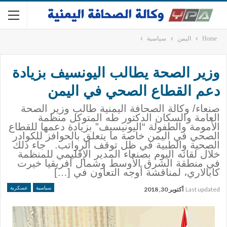
Home
اليمن
سياسية
وزير الصحة يطالب اليونسيف بزيادة
دعم القطاع الصحي في اليمن
صنعاء/ وكالة الصحافة اليمنية طالب وزير الصحة
العامة والسكان الدكتور طه المتوكل منظمة
الأمومة والطفولة “اليونيسيف” بزيادة دعمها للقطاع
الصحي في اليمن خاصة ما يتعلق بالحوافز للكوادر
الصحية والطبية في ظل توقف الرواتب. جاء ذلك
خلال لقائه اليوم بصنعاء المدير الإقليمي للمنظمة
في منطقة الشرق الأوسط وشمال أفريقيا خيرت
كابالاري، لمناقشة أوجه التعاون في […]
سياسية
عسكرية
Last updated
أكتوبر 30, 2018