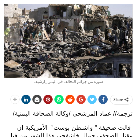
صورة من جرائم التحالف في اليمن_ارشيف
Share
ترجمة// عماد المرشحي /وكالة الصحافة اليمنية/
قالت صحيفة ” واشنطن بوست” الأمريكية ان
مقتل الصحفي جمال خاشقجي هذا الشهر من قبل