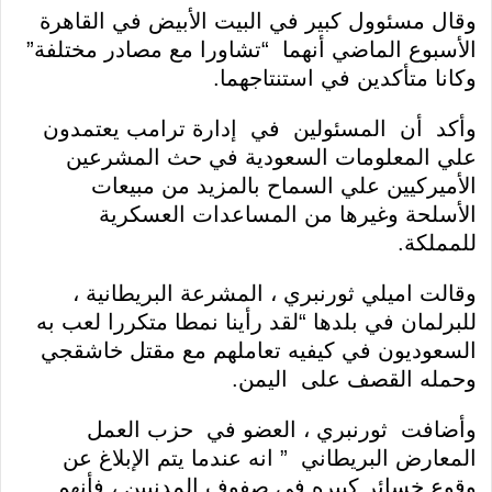
وقال مسئوول كبير في البيت الأبيض في القاهرة
الأسبوع الماضي أنهما “تشاورا مع مصادر مختلفة”
وكانا متأكدين في استنتاجهما.
وأكد أن المسئولين في إدارة ترامب يعتمدون
علي المعلومات السعودية في حث المشرعين
الأميركيين علي السماح بالمزيد من مبيعات
الأسلحة وغيرها من المساعدات العسكرية
للمملكة.
وقالت اميلي ثورنبري ، المشرعة البريطانية ،
للبرلمان في بلدها “لقد رأينا نمطا متكررا لعب به
السعوديون في كيفيه تعاملهم مع مقتل خاشقجي
وحمله القصف على اليمن.
وأضافت ثورنبري ، العضو في حزب العمل
المعارض البريطاني ” انه عندما يتم الإبلاغ عن
وقوع خسائر كبيره في صفوف المدنيين ، فأنهم