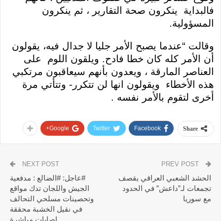
فالبداية ينكرون صحة التقارير ، ثم ينكرون
المسؤولية.
وقالت “عندما يصبح الأمر جليا لا جدال فيه، يقولون
أن الأمر كله كان خطا فادح. ويلقون اللوم على
العناصر المارقة ، ويعدون بأنهم سيعاقبون مرتكبي
هذه الأخطاء ويقولون انها لن تتكرر- وتتأتي مرة
أخرى لتقوم بالأمر نفسه .
Google+
Twitter
Facebook
Share
NEXT POST
PREV POST
الحشد الشعبي العراقي يقصف
#عاجل: #الضالع : مدفعية
تجمعات لـ”داعش” في الحدود
الجيش واللجان تدك مواقع
مع سوريا
وتحصينات مسلحي التحالف
في نقيل الخشبة محققة
إصابات مباشرة