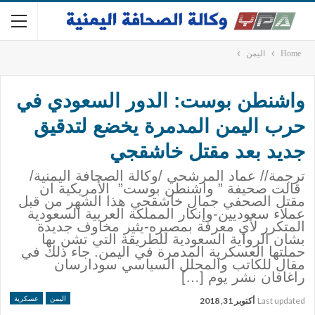
Home
اليمن
واشنطن بوست: الدور السعودي في
حرب اليمن المدمرة يخضع لتدقيق
جديد بعد مقتل خاشقجي
ترجمة// عماد المرشحي /وكالة الصحافة اليمنية/
قالت صحيفة ” واشنطن بوست” الأمريكية ان
مقتل الصحفي جمال خاشقجي هذا الشهر من قبل
عملاء سعوديين-وإنكار المملكة العربية السعودية
المتكرر لأي معرفة بمصيره-يثير مخاوف جديدة
بشان الرواية السعودية للطريقة التي تشن بها
حملتها العسكرية المدمرة في اليمن. جاء ذلك في
مقال للكاتب والمحلل السياسي سودارسان
راغافان نشر يوم […]
اليمن
عسكرية
Last updated
أكتوبر 31, 2018