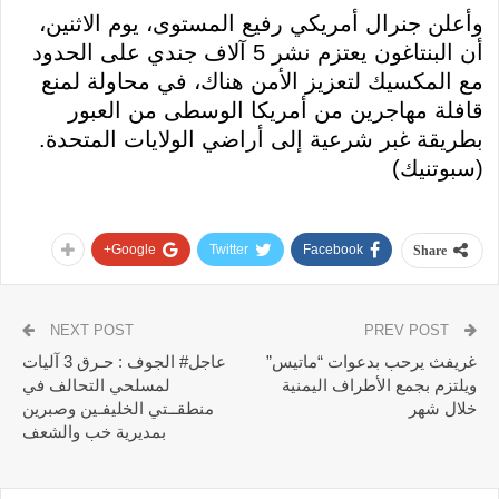
وأعلن جنرال أمريكي رفيع المستوى، يوم الاثنين،
أن البنتاغون يعتزم نشر 5 آلاف جندي على الحدود
مع المكسيك لتعزيز الأمن هناك، في محاولة لمنع
قافلة مهاجرين من أمريكا الوسطى من العبور
بطريقة غبر شرعية إلى أراضي الولايات المتحدة.
(سبوتنيك)
Google+
Twitter
Facebook
Share
NEXT POST
PREV POST
غريفث يرحب بدعوات “ماتيس”
عاجل# الجوف : حـرق 3 آليات
ويلتزم بجمع الأطراف اليمنية
لمسلحي التحالف في
خلال شهر
منطقــتي الخليفـين وصبرين
بمديرية خب والشعف