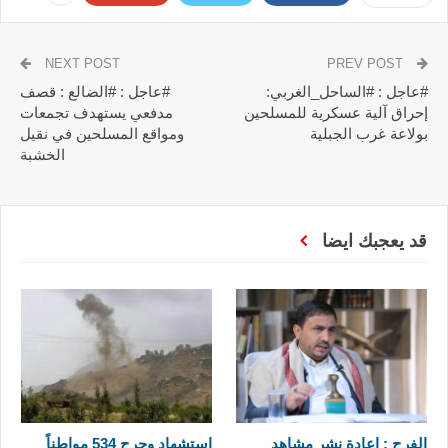
NEXT POST
PREV POST
#عاجل : #الساحل_الغربي:
#عاجل : #الضالع : قصف
إحراق آلية عسكرية للمسلحين
مدفعي يستهدف تجمعات
بولاعة غرب الجبلية
ومواقع المسلحين في نقيل
الخشبة
قد يعجبك ايضا
الفرح : اعادة نشر مشاهد
استشهاد وجرح 534 مواطناً