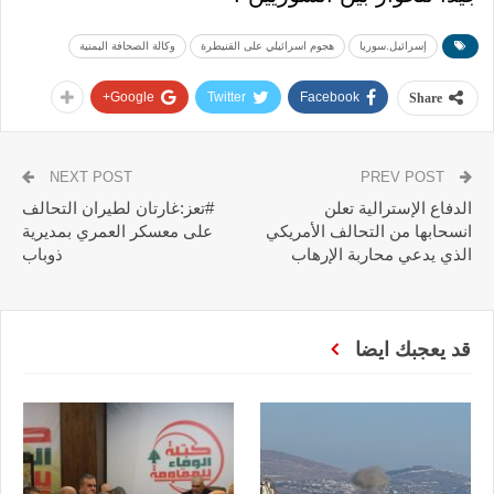
إسرائيل.سوريا
هجوم اسرائيلي على القنيطرة
وكالة الصحافة اليمنية
Google+
Twitter
Facebook
Share
NEXT POST
PREV POST
الدفاع الإسترالية تعلن
#تعز:غارتان لطيران التحالف
انسحابها من التحالف الأمريكي
على معسكر العمري بمديرية
الذي يدعي محاربة الإرهاب
ذوباب
قد يعجبك ايضا