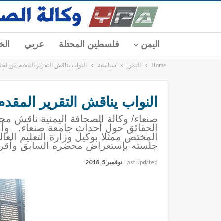
اليمن
فلسطين المحتلة
عربي
الخ
Home
اليمن
سياسية
النواب يناقش التقرير المقدم من لج
النواب يناقش التقرير المقد
صنعاء/ وكالة الصحافة اليمنية ناقش مجل
الحقائق حول أحداث جامعة صنعاء. وأقر
المختص ممثلا بوكيل وزارة التعليم ال
جلسته بإستعراض محضره السابق وأقر
Last updated
نوفمبر 5, 2018