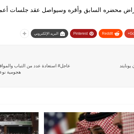
ض محضره السابق وأقره وسيواصل عقد جلسات أعماله 
Go
ReddIt
Pinterest
البريد الإلكتروني
يونايتد
عاجل# استعادة عدد من التباب والمواق
هجومية نوعي