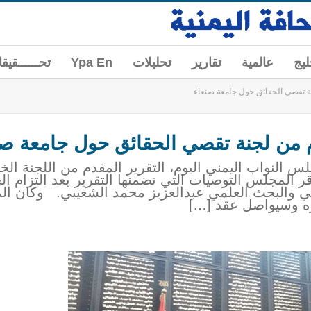
ليج
عالمية
تقارير
تحليلات
Ypa En
تحــــــقيق
نة تقصي الحقائق حول جامعة صنعاء
م من لجنة تقصي الحقائق حول جامعة صن
س النواب اليمني اليوم، التقرير المقدم من اللجنة ال
 المجلس التوصيات التي تضمنها التقرير بعد التزام ا
عالي والبحث العلمي عبدالعزيز محمد الشعيبي. وكان 
ه وسيواصل عقد […]