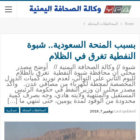
Home
المحافظات المحتلة
بسبب المنحة السعودية.. شبوة
النفطية تغرق في الظلام
شبوة // وكالة الصحافة اليمنية // أوضح مصدر
محلي أن محافظة شبوة النفطية تغرق بالظلام
لليوم الثاني على التوالي، لعدم توريد كميات الديزل
المخصصة لمحطة لكهرباء من مصافي عدن. وأكد
مصدر محلي أن وزير النفط في حكومة الرئيس
المستقيل والمنتهية ولايته هادي، وجه بصرف كمية
محدودة من الوقود لمدة يومين، حتى تنتهي ما […]
المحافظات المحتلة
عسكرية
Last updated
نوفمبر 7, 2018