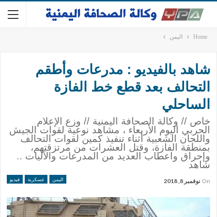
Home
اليمن
شاهد بالفيديو : مدرعات وأطقم
التحالف بعد قطع خط الفازة
الساحلي
خاص // وكالة الصحافة اليمنية // وزع الإعلام
الحربي اليوم الأربعاء ، مشاهد نوعية لقوات الجيش
واللجان الشعبية أثناء تنفيذ كمين لقوات التحالف
بمنطقة الفازة، وقتل العشرات من مرتزقتهم،
وإحراق واعطاب العديد من المدرعات والآليات ..
شاهد
اليمن
عسكرية
فيديو
On
نوفمبر 8, 2018