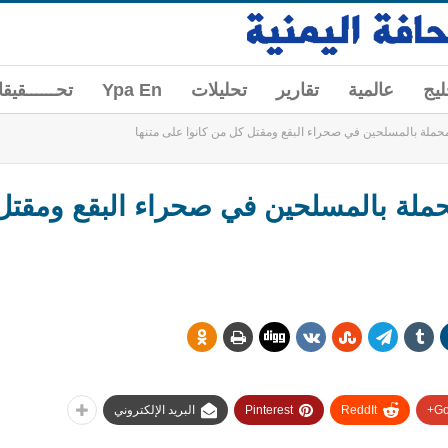
ليج
عالمية
تقارير
تحليلات
Ypa En
تحــــــقيق
 محملة بالمسلحين في صحراء البقع ومقتل كل من كانوا علی متنها
حملة بالمسلحين في صحراء البقع ومقتل
Go
ReddIt
Pinterest
البريد الإلكتروني