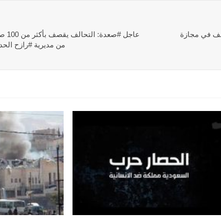
لف في مجازة
عاجل 
من مديرية #رازح الحد