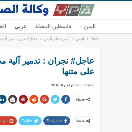
اليمن
فلسطين المحتلة
عربي
الخ
Home
اليمن
الحرب على اليمن
عاجل# نجران : تدمير آلية
عاجل# نجران : تدمير آلية م
علی متنها
Last updated
نوفمبر 8, 2018
Share
ogle+
Twitter
Facebook
Share