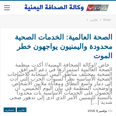
Home
تقارير
الصحة العالمية: الخدمات الصحية
محدودة واليمنيون يواجهون خطر
الموت
خاص //وكالة الصحافة اليمنية// أكدت منظمة
الصحة العالمية استمرارها في دعم المرافق
الصحية بمختلف مناطق اليمن استجابة للاحتياجات
الصحية الأساسية نظرا لسنوات الحرب التي أدت
إلى دمار واسع النطاق ومعاناة ملايين الأشخاص.
وأوضحت المنظمة في بيان اليوم الخميس، أن
الحصول على الخدمات الأساسية بات محدودا
بالنسبة لليمنيين الأمر الذي أدى إلى تدهور صحى
شديد […]
تقارير
عسكرية
On
نوفمبر 8, 2018