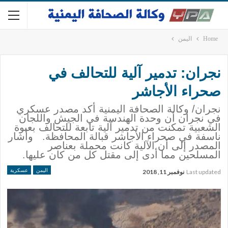
Home
اليمن
نجران: تدمير آلية للتحالف في
صحراء الأجاشر
نجران/ وكالة الصحافة اليمنية أكد مصدر عسكري
في نجران أن وحدة الهندسة في الجيش واللجان
الشعبية تمكنت من تدمير آلية تابعة للتحالف بعبوة
ناسفة في صحراء الأجاشر قبالة المحافظة. وأشار
المصدر إلى أن الآلية كانت محملة بعناصر
المسلحين مما أدى إلى مقتل كل من كان عليها.
اليمن
عسكرية
Last updated
نوفمبر 11, 2018