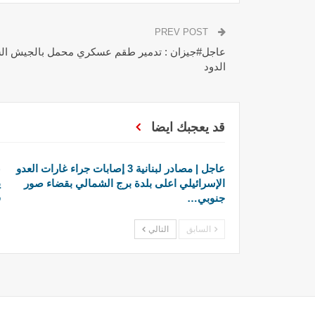
PREV POST
عاجل#جيزان : تدمير طقم عسكري محمل بالجيش ا
الدود
قد يعجبك ايضا
عاجل | مصادر لبنانية 3 إصابات جراء غارات العدو
ع
الإسرائيلي اعلى بلدة برج الشمالي بقضاء صور
ي
جنوبي…
ف
السابق
التالي