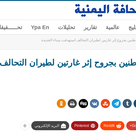
ليج
عالمية
تقارير
تحليلات
Ypa En
تحــــــقيق
لحديدة: إصابة 3 مواطنين بجروح إثر غارتين لطيران ال
Go
ReddIt
Pinterest
البريد الإلكتروني