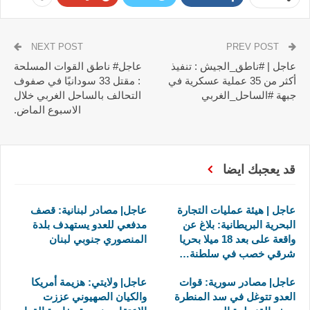
NEXT POST
PREV POST
عاجل | #ناطق_الجيش : تنفيذ
عاجل# ناطق القوات المسلحة
أكثر من 35 عملية عسكرية في
: مقتل 33 سودانيًا في صفوف
جبهة #الساحل_الغربي
التحالف بالساحل الغربي خلال
الاسبوع الماض.
قد يعجبك ايضا
عاجل | هيئة عمليات التجارة
عاجل| مصادر لبنانية: قصف
البحرية البريطانية: بلاغ عن
مدفعي للعدو يستهدف بلدة
واقعة على بعد 18 ميلا بحريا
المنصوري جنوبي لبنان
شرقي خصب في سلطنة…
عاجل| مصادر سورية: قوات
عاجل| ولايتي: هزيمة أمريكا
العدو تتوغل في سد المنطرة
والكيان الصهيوني عززت