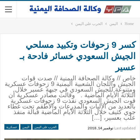
Home
اليمن
الحرب على اليمن
كسر 9 زحوفات وتكبيد مسلحي
الجيش السعودي خسائر فادحة بـ
عسير
خاص // وكالة الصحافة اليمنية // صدت قوات
الجيش واللجان الشعبية اليمنية 9 زحوفات عسكرية
ومتنوعة للجيش السعودي في جبهة عسير خلال
الثلاثة الأيام الماضية . وقالت مصادر عسكرية أن
قوت الجيش السعودي نفذت 9 زحوفات عسكرية
بالعديد من الآليات والمدرعات والأطقم تحت غطاء
جوي كثيف خلال الثلاثة الأيام الماضية قبالة منفذ
علب بعسير، […]
الحرب على اليمن
اليمن
عسكرية
Last updated
نوفمبر 14, 2018