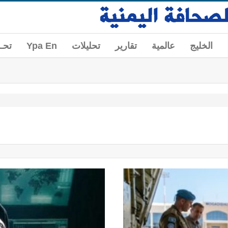
الخليج
عالمية
تقارير
تحليلات
Ypa En
تحــ