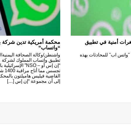
رات أمنية في تطبيق
محكمة أمريكية تدين شركة بر
“واتساب”
"واتس اب" للمحادثات بهذه
واشنطن/وكالة الصحافة اليمنية/
تطبيق واتساب المملوك لشركة م
“إن إس أو – NSO” ا
تجسس
القاضية فيليس هاميلتون بالمحكمة 
إلى أن مجموعة “إن إس […]