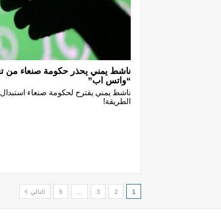
ناشط يمني يحذر حكومة صنعاء من تغ
“واتس اب”
ناشط يمني يقترح لحكومة صنعاء استبدال 
الطريقة!
1
2
3
…
6
التالي