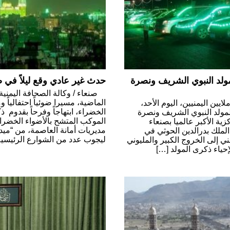
مولد النبوي الشريف ونصرة
حدث غير عادي وقع ليلاً في ص
صنعاء / وكالة الصحافة اليمني
الماضية، مسيرا ضوئياً احتفالياً و
يين اليمنيين، اليوم الأحد،
الخضراء، ابتهاجاً وفرحاً بقدوم
مولد النبوي الشريف ونصرة
الموكب المتشح بالأضواء الخضر
ية الأكبر عالميا بصنعاء
مديريات أمانة العاصمة، من “ميد
لملك بدرالدين الحوثي في
ليجوب عدد من الشوارع الرئيسية
 إلى الخروج الكبير والمليوني
إحياء ذكرى المولد […]