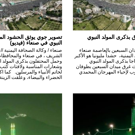
ق بذكرى المولد النبوي
تصوير جوي يوثق الحشود المليو
النبوي في صنعاء (فيديو)
دان السبعين بالعاصمة صنعاء
صنعاء / وكالة الصحافة اليمنية //
منية، حشداً مليونيا هو الأكبر
الشريف ، في صنعاء والمحافظات 
جا بذكرى المولد النبوي
وحمل المحتفلون بذكرى المولد ال
غرق ميدان السبعين بطوفان
وشعارات المناسبة ولافتات كُتب 
لإحياء المهرجان المحمدي
لخاتم الأنبياء والمرسلين. كما اك
الخضراء والبيضاء، وعلّقت الزين