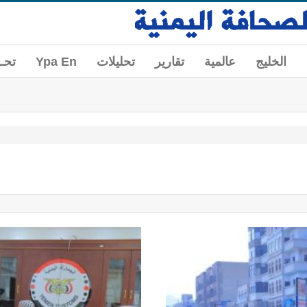
الخليج
عالمية
تقارير
تحليلات
Ypa En
تحــ