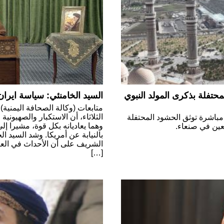
حتفلة بذكرى المولد النبوي
السيد الخامنئي: سياسة ايران 
متابعات (وكالة الصحافة اليمنية) أ
الثلاثاء، أن الاستكبار والصهيونية
مباشرة توثق الحشود المحتفلة
وهما يعاديانه بكل قوة، مشيرا إ
بعين في صنعاء.
بالنيابة عن أمريكا. وشد السيد ال
الشريف على أن الأحداث في العا
[…]