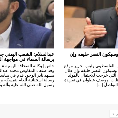
وسيكون النصر حليفه وإن
عبدالسلام: الشعب اليمني ج
برسالة السماء في مواجهة ا
كاتب الفلسطيني رئيس تحرير موقع
خاص | وكالة الصحافة اليمنية //
اً وسيكون النصر حليفه وإن طال
وفد صنعاء المفاوض محمد عبدالس
 التي خرجت للاحتفال بالمولد
مشهد نادر الوجود قدم في مناسبة
فظات. ووصف عطوان في تغريدة
رسالة استثنائية للعام بتمسكه ب
التواصل […]
رسول الله صلى الله عليه وآله 
لي