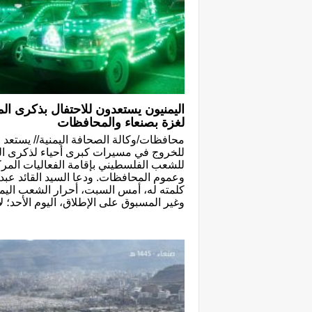
اليمنيون يستعدون للاحتفال بذكرى ال
لغزة بصنعاء والمحافظات
محافظات/وكالة الصحافة اليمنية// يستعد ملا
للخروج في مسيرات كبرى أحياء لذكرى ال
للشعب الفلسطيني بإقامة الفعاليات المركز
وعموم المحافظات. ودعا السيد القائد عبدا
كلمته له، أمس السبت، أحرار الشعب اليمني
وغير المسبوق على الإطلاق، اليوم الأحد؛ ل