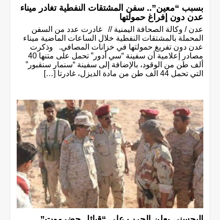
بسبب “معين”.. سفن المشتقات النفطية تغادر ميناء
عدن دون إفراغ حمولتها
عدن / وكالة الصحافة اليمنية // غادرت عدد من السفن
المحملة بالمشتقات النفطية خلال الساعات الماضية ميناء
عدن دون تفريغ حمولتها في خزانات المصافي. وذكرت
مصادر إعلامية أن سفينة “سي أدور” تحمل على متنها 40
ألف طن من الوقود، بالإضافة إلى سفينة “سنمار سنقبور”
التي تحمل 44 الف طن من مادة الديزل، غادرتا […]
البحسني يعلن الحرب على “قبائل حضرموت”