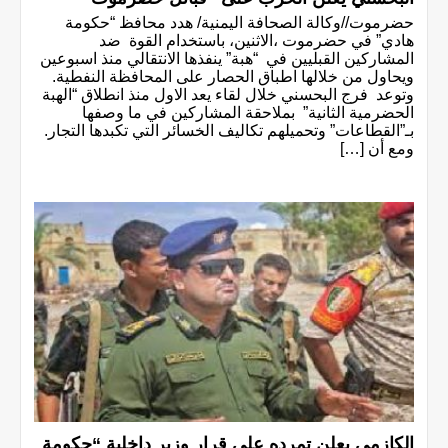
حضرموت//وكالة الصحافة اليمنية/ هدد محافظ “حكومة
هادي” في حضرموت ،الاثنين، باستخدام القوة ضد
المشاركين القبليين في “هبة” ينفذها الانتقالي منذ اسبوعين
ويحاول من خلالها اطباق الحصار على المحافظة النفطية.
وتوعد فرج البحسني خلال لقاء يعد الاول منذ انطلاق “الهبة
الحضرمية الثانية” بملاحقة المشاركين في ما وصفها
بـ”القطاعات” وتحميلهم تكاليف الخسائر التي تكبدها التجار.
ومع أن […]
الكازمي يعلن تمرده على قرار وزير داخلية “حكومة