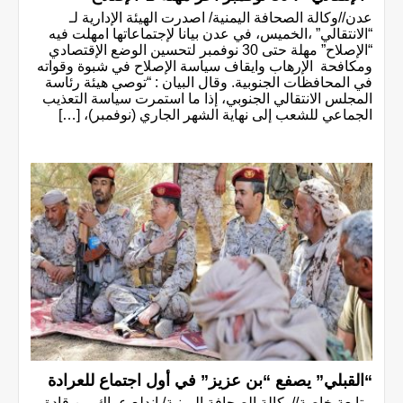
عدن//وكالة الصحافة اليمنية/ اصدرت الهيئة الإدارية لـ
“الانتقالي” ،الخميس، في عدن بيانا لإجتماعاتها امهلت فيه
“الإصلاح” مهلة حتى 30 نوفمبر لتحسين الوضع الإقتصادي
ومكافحة الإرهاب وايقاف سياسة الإصلاح في شبوة وقواته
في المحافظات الجنوبية. وقال البيان : “توصي هيئة رئاسة
المجلس الانتقالي الجنوبي، إذا ما استمرت سياسة التعذيب
الجماعي للشعب إلى نهاية الشهر الجاري (نوفمبر)، […]
“القبلي” يصفع “بن عزيز” في أول اجتماع للعرادة
متابعة خاصة//وكالة الصحافة اليمنية/ اندلع عراك بين قادة