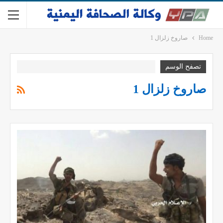
Home
صاروخ زلزال 1
تصفح الوسم
صاروخ زلزال 1