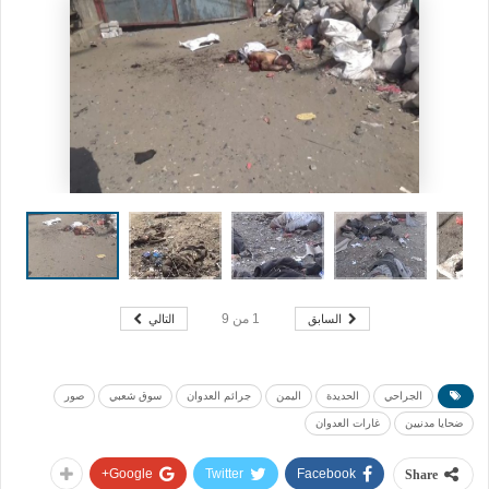
السابق
التالي
1
من
9
الجراحي
الحديدة
اليمن
جرائم العدوان
سوق شعبي
صور
ضحايا مدنيين
غارات العدوان
Google+
Twitter
Facebook
Share