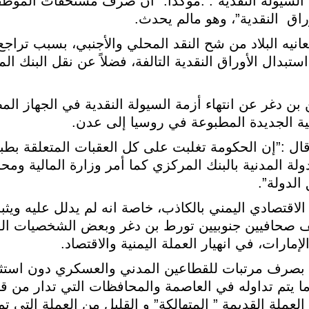
لسيولة النقدية”. .مؤكداً: “أن صرف مستحقات المو
راق النقدية”، وهو مالم يحدث.
يه البلاد من شح النقد المحلي والأجنبي، بسبب تراجع 
تبدال الأوراق النقدية التالفة، فضلاً عن نقل البنك ا
ن دغر عن انتهاء أزمة السيولة النقدية في الجهاز المص
قال :”إن الحكومة تغلبت على كل العقبات المتعلقة بطبا
ة المدنية بالبنك المركزي كما أمر وزارة المالية ومح
لدولة”.
الاقتصادي اليمني بالكاذب، خاصة انه لم يدلل عليه و
صحافيين جنوبيين تورط بن دغر وبعض الشخصيات القي
ارات، في انهيار العملة اليمنية والاقتصاد.
بصرف مرتبات للقطاعين المدني والعسكري دون استثناء
ما يتم تداوله في العاصمة والمحافظات التي تدار من 
لعملة القديمة ” المتهالكة” و القليل من العملة التي ت