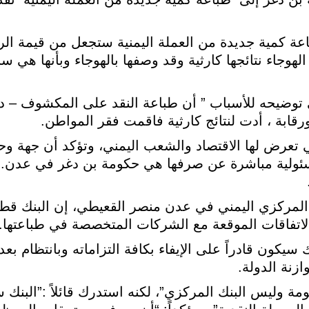
ة كمية جديدة من العملة اليمنية ستجعل من قيمة الري
الهوجاء نتائجها كارثية وقد وصفها بالهوجاء وبأنها هي سب
 توضيحه للأسباب ” أن طباعة النقد على المكشوف – د
رقابة ، أدت لنتائج كارثية فاقمت فقر المواطن.
ي تعرض لها الاقتصاد والشعب اليمني، وتؤكد أن جهة وح
سئولية مباشرة عن صرفها هي حكومة بن دغر في عدن.. 
 محافظ البنك المركزي اليمني في عدن منصر القعيطي، إن البنك 
الاتفاقات الموقعة مع الشركات المتخصصة في طباعتها.
كون قادراً على الإيفاء بكافة التزاماته وبانتظام بعد
ازنة الدولة.
مة وليس البنك المركزي”، لكنه استدرك قائلاً :”البنك س