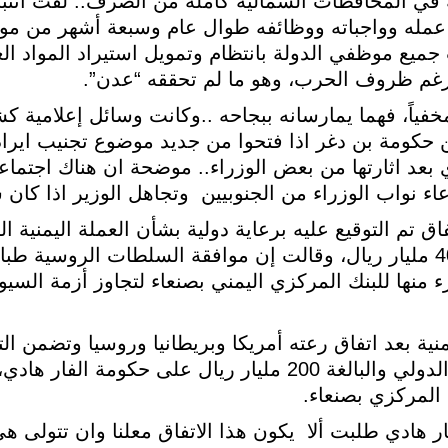
 في المحافظات الشمالية كاملة من الصرف.. لفت انتب
اء عمله وواجباته ووظائفه طوال عام وسبعة أشهر من م
يع موظفي الدولة بانتظام وتمويل استيراد المواد الغذ
 رغم ظروف الحرب، وهو ما لم تحققه “عدن”.
 مخفياً، فهما يمارسانه ببجاحه ..وكانت وسائل إعلامية 
 حكومة بن دغر اذا فتحوا من جديد موضوع تجنيب ايراد
عد اثارتها من بعض الوزراء.. موضحة ان هناك اجتماع
ء نواب الوزراء من الجنوبيين وتجاهل الوزير اذا كان 
م التوقيع عليه برعاية دولية بشأن العملة اليمنية ال
روسيا الاتحادية والتي تصل إلى نحو 400 مليار ريال، وقالت إن موافقة السلطات الرو
منها للبنك المركزي اليمني بصنعاء لتجاوز أزمة الس
منية بعد اتفاق رعته أمريكا وبريطانيا وروسيا وتضمن ال
كل المبالغ التي وصلت إلى مطار عدن الدولي والبالغة 200 مليار ريال عل
 المركزي بصنعاء.
 هادي طلبت ألا يكون هذا الاتفاق معلنا وان تتولى ه