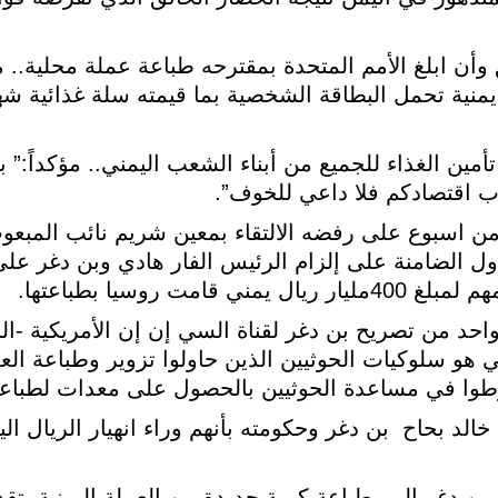
 وأن ابلغ الأمم المتحدة بمقترحه طباعة عملة محلية.. م
نية تحمل البطاقة الشخصية بما قيمته سلة غذائية ش
ين الغذاء للجميع من أبناء الشعب اليمني.. مؤكداً:” بأ
ب اقتصادكم فلا داعي للخوف”.
من اسبوع على رفضه الالتقاء بمعين شريم نائب المبعوث 
لدول الضامنة على إلزام الرئيس الفار هادي وبن دغر 
 روسيا بطباعتها.
حد من تصريح بن دغر لقناة السي إن إن الأمريكية -الن
 هو سلوكيات الحوثيين الذين حاولوا تزوير وطباعة العمل
تورطوا في مساعدة الحوثيين بالحصول على معدات لطباعة
خالد بحاح بن دغر وحكومته بأنهم وراء انهيار الريال ال