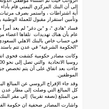
الرواتب حيث تم استثناء موظفي الدولة
إلى أن البنك المركزي اليمني قام بأد
أية اشتراطات ، واستمر بصرف مرتبات جم
وتأمين استقرار مقبول للعملة الوطنية
فساد “هادي “، و “بن دغر” لم يعد أمراً
عام بأن هناك تهديدات تلقاها اعضاء من
في حساب خاص بالبنك الاهلي السعودي ب
“الحكومة الشرعية” في عدن تتم باستدعا
وكانت مصادر حكومية كشفت فحوى اتفاق ت
جاءت بعد اتفاق على أن يتم تخصص جزء 
الموظفين.
وقد جاء الإفراج الروسي عن المبالغ الي
من المبلغ (نصفه تقريبا) إلى مقر البنك
واشارت المصادر صحفية ان حكومة الفار