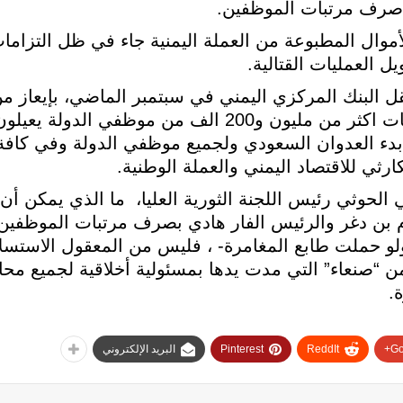
 صرف مرتبات الموظفين.
وال المطبوعة من العملة اليمنية جاء في ظل التزاما
 العمليات القتالية.
قل البنك المركزي اليمني في سبتمبر الماضي، بإيعاز م
دء العدوان السعودي ولجميع موظفي الدولة وفي كافة
ارثي للاقتصاد اليمني والعملة الوطنية.
حوثي رئيس اللجنة الثورية العليا، ما الذي يمكن أن
م بن دغر والرئيس الفار هادي بصرف مرتبات الموظفي
لو حملت طابع المغامرة- ، فليس من المعقول الاستسلا
 من “صنعاء” التي مدت يدها بمسئولية أخلاقية لجميع م
.
Go
ReddIt
Pinterest
البريد الإلكتروني