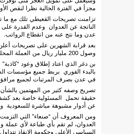
وسيعمل على تمويل العجز متى توفرت ا
مجزأ في الفترة الحالية نظرا لنقص الأو
تزامنت تصريحات القعيطي تلك مع ما تعان
الناتجة عن العدوان وعدم القدرة على اس
عدن وما نتج عنه من انقطاع الرواتب.
بعد قرابة الشهرين على تصريحات أعلن ب
وصول 200 مليار ريال من العملة المحلية الجديدة المطبوعة في روسيا إلى عدن.
بن دغر الذي اعتاد إطلاق وعود “كاذبة” 
بالبدء الفوري بربط جميع مؤسسات الدول
في عدن بصرف المرتبات لجميع مرافق ا
تصريح وصفه كثير من المهتمين بالشأن 
حقيقة تحمل المسئولية خاصة بعد كشف 
عن أدوار مشبوهة مباشرة للسعودية والإم
ومن المعروف أن “صنعاء” التي التزمت 
العدوان، لم تقم بأي طباعة لأي عملة و
السياسي الأعلى وحكومة الانقاذ تتداول ا