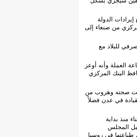
ظفين سيجري بشكل
إيرادات الدولة
لمركزي من صنعاء إلى
رفي للبلاد مع
عة العملة وأنه أوعز
افظ البنك المركزي
يثبت صحته وهروب من
ادة في عدن فضلاً
 منذ بداية
قبل المجلس
م طباعتها في روسيا