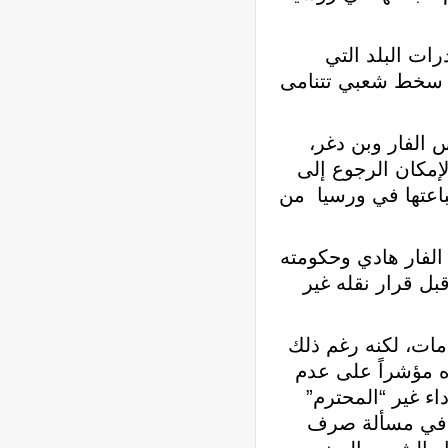
ات البلد التي
ة سخط شعبي تتنامى
 الفار وبن دغر،
لإمكان الرجوع إلى
 التي تم طباعتها في ورسيا من
 الفار هادي وحكومته
ل قرار نقله غير
مات، لكنه رغم ذلك
ه مؤشراً على عدم
ء غير “المحترم”
ى في مسألة صرف