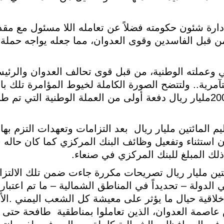
دارة شئون حكومته فضلاً عن تعامله اللا مسئول مع مقدر
 قبل الفاسدين وقوى العدوان، مما جعله يواجه حمل
 وعملته الوطنية، من قبل قوى تحالف العدوان والرئيس
مرية.. ولتتضح الصورة الكاملة لخيوط المؤامرة تلك با
مطلع يناير 2017حين وصلت إلى عدن 200مليار ريال دفعة أولى من العملة الوطنية
المائتين مليار ريال بعد التزامات وتعهدات التزم بها
ستثناء وتفعيل وظائف البنك المركزي كما كان حاله قب
 المبلغ للبنك المركزي في صنعاء.
ين مليار ريال تصريحات مكررة جاءت ضمن تلك الالتزا
لة – تحديداً في المناطق الشمالية – ما تم اعتبار
اقية حيال ما يؤثر على معيشة كل الشعب اليمني .الأدا
ض عاصمة العدوان، الذين تعاملوا بمناطقية طافحة حت