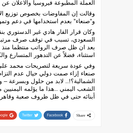
العملة المطبوعة فيروسيا والاعلان عن
وقالت إن المفاوضات بخصوص توزيع الأم
و”صنعاء” بعدم استخدامها في دعم وتمويل
وكان قرار الفار هادي غير الدستوري بن
بعد ان ظل صرف الرواتب منتظما منذ ب
استثناء، فضلاً عن التدهور المتسارع والك
وفي عودة سريعة لتصريحات محمد علي ال
صنعاء إزاء صمت دولي حيال عدم التزا
الشمالية؟!.. لابد من حلول وبسرعة – و
الشعب اليمني ..هذا ما يؤلمه اليمنيين
أبنائه حتى في ظل ظروف صعبة وقاهرة
ogle+
Twitter
Facebook
Share