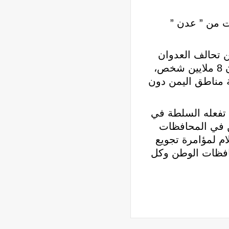
ت من ” عدن ”
ن تحالف العدوان
السعودي، تسبب في توقف صرف مرتبات اكثر من مليون و200 الف من موظفي الدولة يعيلون 8 ملايين شخص،
 مناطق اليمن دون
 تفعله السلطة في
ن في المحافظات
م لمؤامرة تجويع
حافظات الوطن وكل