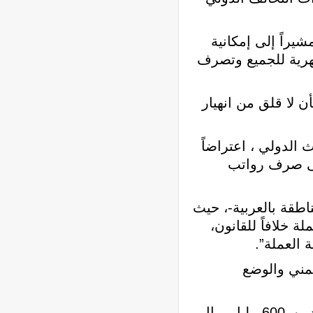
شيراً إلى إمكانية
هرية للجميع وتصرف
ن لا قلق من انهيار
الدولي ، اعتراضاً
على صرف رواتب
اطقة بالعربية-، حيث
ة خلافاً للقانون،
 العملة”.
يمني والوضع
وقد كشف يوم أمس الأول توجه حكومة بن دغر إلى طباعة كمية جديدة من العملة اليمنية تقدر ب600 مليار ريال