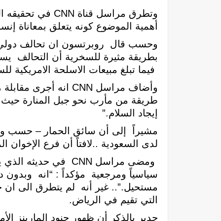
وتطرق مراسل قنا
أهمية الموضوع كونه يتعلق بمعاناة إنسا
وحسب قال روبرتسون ان تحالف دولي يقا
بطريقة مثيرة للسخرية أن التحالف يست
فيما تبلغ مبيعات الاسلحة الامريكية للسعودية قا
وأضاف مراسل CNN انه
طريقة من مأرب نحو جبل المنارة حيث ص
إيجاد السلام.”
مشيراً إلى أن سائق الحمار – حسب وصف
لدى السعودية ..لافتاً أن فرع الإخوان 
ومضى مراسل CNN في ح
سياسياً ومرجعية مؤكداً : “انه وبدون 
مستحيل.”.. غير أنه لم يتطرق الى ان 
التي تقيم في الرياض.
جدير بالذكر أن ظهور جنود المارينز الأ