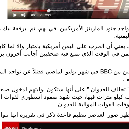
جد جنود المارينز الأمريكيين في نهم، ثم برفقة نيك
ك يعني أن الحرب على اليمن أمريكية بامتياز والا لما كا
من في الوقت الذي تمنع فيه صحفيين أجانب أخرون يرا
مستدلين بذلك الى ما فعلت مع 3صحفيين من BBC في شهر يوليو الماضي فضلاً
 .
تحالف العدوان ” على أنها ستكون بوابتهم لدخول صنعاء
عضة كيلو مترات فيها، حيث شهد صمود اسطوري لقوات ا
ات القوات الموالية للعدوان .