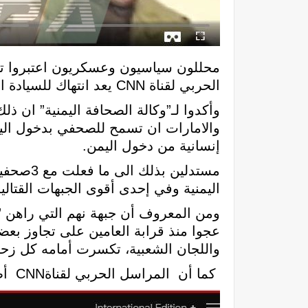
محللون سياسيون وعسكريون اعتبروا توا
الحربي لقناة CNN يعد انتهاك للسيادة اليمنية.
وأكدوا لـ”وكالة الصحافة اليمنية” ان ذل
والامارات ان تسمح للصحفي بدخول الي
إنسانية من دخول اليمن.
اليمنية وفي إحدى أقوى الجبهات القتالية
ومن المعروف أن جبهة نهم التي راهن ” 
عجوا منذ قرابة العامين على تجاوز ب
واللجان الشعبية، تكسرت أمامه كل زحوف
كما أن المراسل الحربي لقناةCNN أظهر صور لعناصر تنظيم قاعدة ذكر في تقريره انها تتواجد في تلك المناطق.