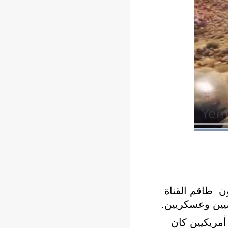
ون طاقم القناة
يين وعسكريين.
أمريكيين كان