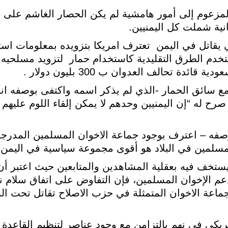
ة CNN في تحقيقه المزعوم إلى أمور هامشية لم يكن الحصار الغاشم
نية شملت كل اليمنيين.
تل في اليمن تعترف امريكا بتزويده بمعلومات استخب
خدم الطرق التقليدية كاستخدام حمار لتزويد مسلحيه 
ئدة تحالف العدوان ب 300 بليون دولار .
 أجرى مقابلة مع سائق الحمار -الذي لم يذكر اسمه واكتفى بوص
رح له “إن اليمنيين وحدهم لا يمكن إلقاء اللوم عليه
ه – اعترف بوجود جماعة الاخوان المسلمين المدرجة 
المسلمين في البلاد هو أقوى مجموعة سياسية في اليمن.
ديثه الذي يستخف فيه بعقلية المشاهدين والمتابعين حيث اعتبر 
دعم الإخوان المسلمين، فإن التفاوض على اتفاق سلام 
جماعة الاخوان المتمثلة في حزب الاصلاح تقاتل تحت ا
مريكي في نهم بالتزامن مع وجود عناصر لتنظيم القاعدة ،