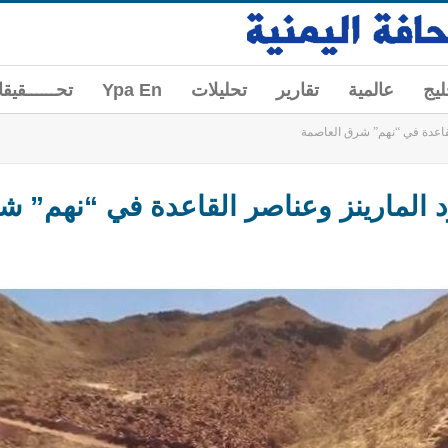
ليج
عالمية
تقارير
تحليلات
Ypa En
تحــــــقيق
قاعدة في “نهم” شرق العاصمة
 المارينز وعناصر القاعدة في “نهم” ش