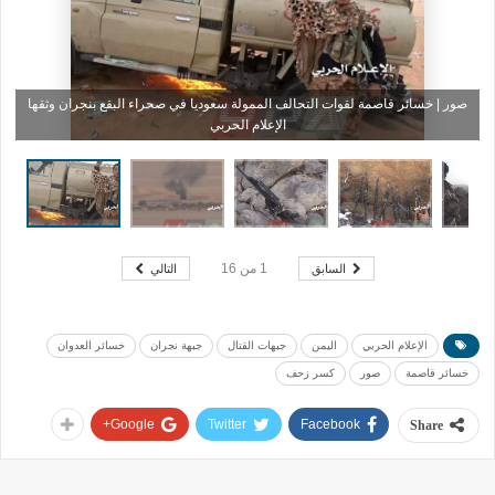
صور | خسائر قاصمة لقوات التحالف الممولة سعوديا في صحراء البقع بنجران وثقها
الإعلام الحربي
السابق
التالي
1
من
16
الإعلام الحربي
اليمن
جبهات القتال
جبهة نجران
خسائر العدوان
خسائر قاصمة
صور
كسر زحف
Google+
Twitter
Facebook
Share