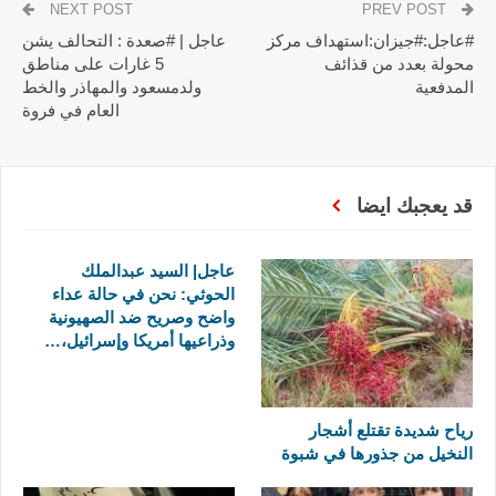
NEXT POST
PREV POST
#عاجل:#جيزان:استهداف مركز
عاجل | #صعدة : التحالف يشن
محولة بعدد من قذائف
5 غارات على مناطق
المدفعية
ولدمسعود والمهاذر والخط
العام في فروة
قد يعجبك ايضا
عاجل| السيد عبدالملك
الحوثي: نحن في حالة عداء
واضح وصريح ضد الصهيونية
وذراعيها أمريكا وإسرائيل،…
رياح شديدة تقتلع أشجار
النخيل من جذورها في شبوة