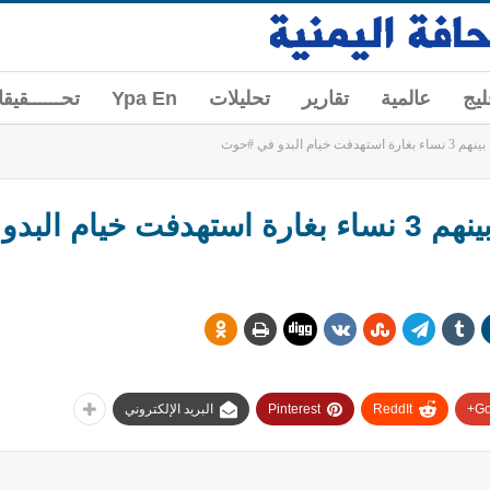
ليج
عالمية
تقارير
تحليلات
Ypa En
تحــــــقيق
Go
ReddIt
Pinterest
البريد الإلكتروني