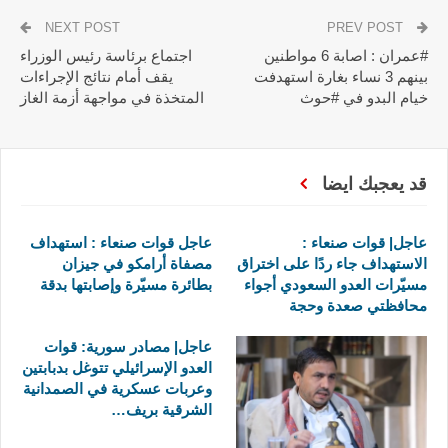
NEXT POST
PREV POST
#عمران : اصابة 6 مواطنين
اجتماع برئاسة رئيس الوزراء
بينهم 3 نساء بغارة استهدفت
يقف أمام نتائج الإجراءات
خيام البدو في #حوث
المتخذة في مواجهة أزمة الغاز
قد يعجبك ايضا
عاجل| قوات صنعاء :
عاجل قوات صنعاء : استهداف
الاستهداف جاء ردًا على اختراق
مصفاة أرامكو في جيزان
مسيّرات العدو السعودي أجواء
بطائرة مسيّرة وإصابتها بدقة
محافظتي صعدة وحجة
عاجل| مصادر سورية: قوات
العدو الإسرائيلي تتوغل بدبابتين
وعربات عسكرية في الصمدانية
الشرقية بريف…