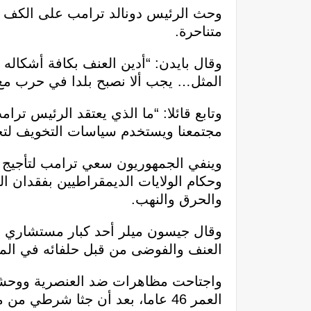
وحث الرئيس دونالد ترامب على الكف ع
متناحرة.
وقال بايدن: “أدين العنف بكافة أشكاله
المثل… يجب ألا نصبح بلدا في حرب مع 
وتابع قائلا: “ما الذي يعتقد الرئيس تر
مجتمعنا ويستخدم سياسات التخويف لتح
وينفي الجمهوريون سعي ترامب لتأجيج ال
وحكام الولايات الديمقراطيين بفقدان 
والحرق والنهب.
وقال جيسون ميلر أحد كبار مستشاري حم
العنف والفوضى من قبل حلفائه في المد
واجتاحت مظاهرات ضد العنصرية ووحشية 
العمر 46 عاما، بعد أن جثا شرطي من منيابوليس بركبته على رقبته لنحو تسع دقائق في مايو.