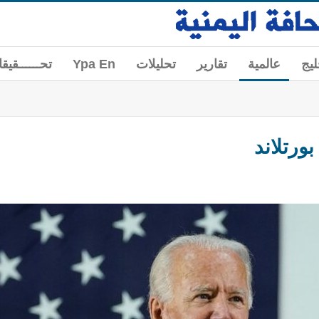
ليج
عالمية
تقارير
تحليلات
Ypa En
تحــــــقيق
ورتلاند