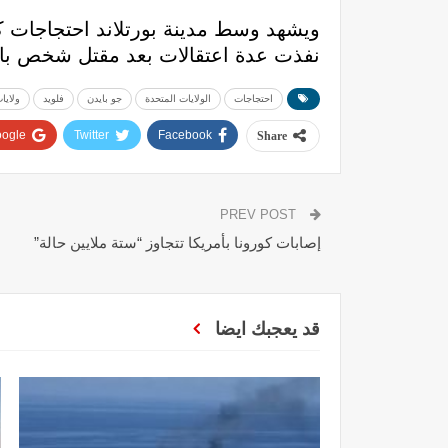
ويشهد وسط مدينة بورتلاند احتجاجات ك
نفذت عدة اعتقالات بعد مقتل شخص ب
احتجاجات
الولايات المتحدة
جو بايدن
فلويد
ولايا
ogle+
Twitter
Facebook
Share
PREV POST
إصابات كورونا بأمريكا تتجاوز “ستة ملايين حالة”
قد يعجبك ايضا