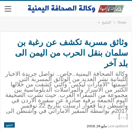
Home
الخليج
وثائق مسربة تكشف عن رغبة بن
سلمان بنقل الحرب من اليمن الى
بلد آخر
وكالة الصحافة اليمنية..خاص.. تواصل جريدة الاخبار
اللبنانية نشر العديد من الوثائق المسربة التي
أسمتها “الامارات ليكس” والتي كشفت من خلالها
الكثير من الاسرار والمراسلات الدبلوماسية بين
مجموعة من السفراء العرب. حيث نشرت الصحيفة
اليوم الجمعة برقية صادرة عن سفيرة الاردن في
واشنطن دينا قعوار ارسلت بتاريخ 22 نوفمبر
2017م بواسطة السفير الاماراتي في واشنطن الى
[…]
الخليج
Last updated
مايو 24, 2018