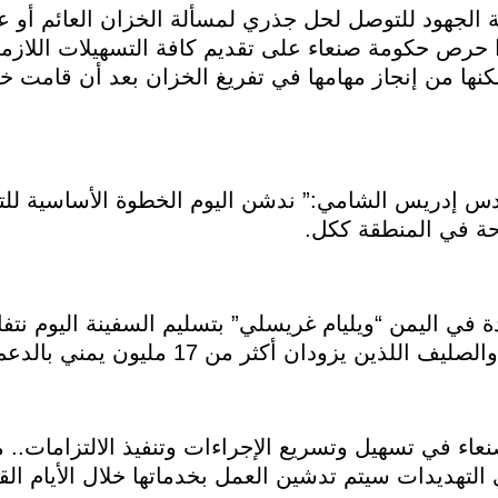
 الجهود للتوصل لحل جذري لمسألة الخزان العائم أو ع
حرص حكومة صنعاء على تقديم كافة التسهيلات اللازمة
مكنها من إنجاز مهامها في تفريغ الخزان بعد أن قامت خل
دس إدريس الشامي:” ندشن اليوم الخطوة الأساسية ل
احة في المنطقة ككل.
ة في اليمن “ويليام غريسلي” بتسليم السفينة اليوم نت
زودان أكثر من 17 مليون يمني بالدعم الإنساني.
ء في تسهيل وتسريع الإجراءات وتنفيذ الالتزامات.. مب
التهديدات سيتم تدشين العمل بخدماتها خلال الأيام القا