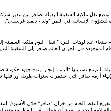
وقيع نقل ملكية السفينة البديلة لصافر بين مدير شرك
 للشؤون الإنسانية في اليمن “وليام ديفيد غريسلي”.
نعاء عبدالوهاب الدرة ” تنقل اليوم ملكية السفينة إلى
م الموجودة في الخزان العائم صافر إلى السفينة البديل
يلة المزمع تسميتها “اليمن” إنجازا يتوج جهود حكومة 
 لإنهاء أزمة صافر التي استمرت سنوات طويلة ورافقها 
فريغ النفط الخام من خزان “صافر” خلال الأسبوع المق
والسلامة البحرية.. مبينا أن عملية نقل النفط ستستغر