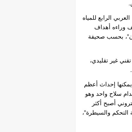
.
عربي الرابع للمياه
دول والذي تقف وراءه أهداف
سان”، بحسب صحيفة
قني غير تقليدي،
 يمكنها إحداث أعظم
ام سلاح واحد وهو
تروني أصبح أكثر
ة التحكم والسيطرة”،