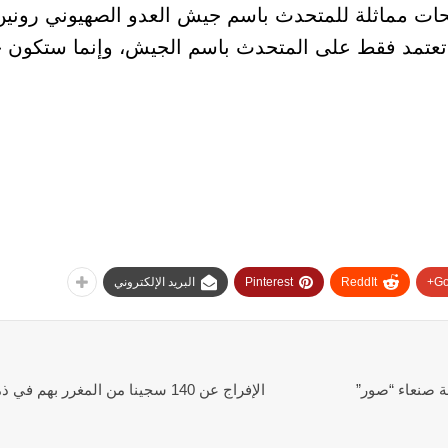
حات مماثلة للمتحدث باسم جيش العدو الصهيوني رونين
ن تعتمد فقط على المتحدث باسم الجيش، وإنما ستكون
Go
ReddIt
Pinterest
البريد الإلكتروني
 صنعاء “صور”
الإفراج عن 140 سجينا من المغرر بهم