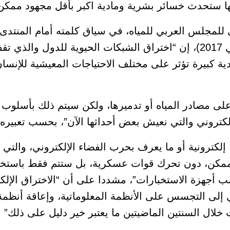
نها ستحدث خسائر بشرية ومادية اكبر بأقل مجهود ممكن
مجلس العربي للمياه، في سياق كلمته أمام المنتدى ال
بالقاهرة، اليوم (29 اكتوبر/ تشرين الثاني 2017)، إن “اختراق الشبكات الحيوية لل
ية كبيرة تؤثر على مختلف الاحتياجات المعيشية للإن
ى مصادر المياه أو تدميرها، ولكن سيتم ذلك بأسلوب ت
كتروني والتي نعيش بعض أحداثها الآن”، بحسب تعبيره.
لكترونية أو ما يعرف بحرب الفضاء الإلكتروني، والتي
د ممكن، دون تحرك قوات عسكرية، بل ستتم فقط باستخد
 أجهزة الاستخبارات”، مشددا على أن “الاختراق الإلك
دي إلى التجسس على الأنظمة المعلوماتية، وإعاقة أنظم
لال السنتين الماضيتين ما يعتبر خير دليل على ذلك”