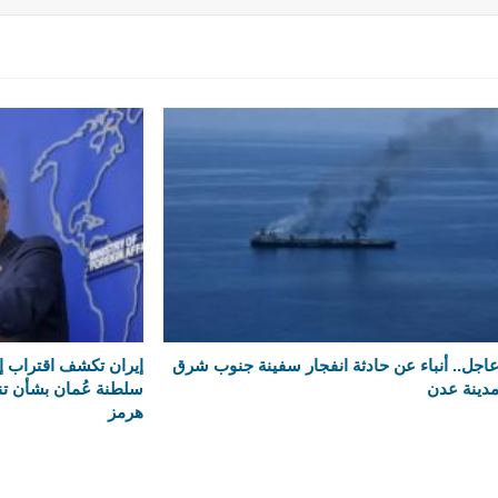
اجل.. أنباء عن حادثة انفجار سفينة جنوب شرق
إيران تكشف اقتراب إع
دينة عدن
سلطنة عُمان بشأن تن
هرمز