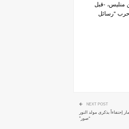
 منليس، -قبل
 حرب “رسائل
NEXT POST
 في ذمار إحتفاءاً بذكرى مولد النور
“صور”