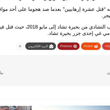
 “قتل عشرة إرهابيين” بعدما صد هجوما على أحد مواق
جر.
ويعود آخر هجوم لبوكو حرام على الجانب التشادي م
امي غي إحدى جزر بحيرة تشاد.
Go
ReddIt
Pinterest
البريد الإلكتروني
ن
بيا