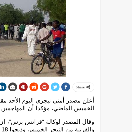
Share
الخميس الماضي، مؤكدا أن المهاجمين ين
وقال المصدر لوكالة “فرانس برس”، إن 
والقريبة من النيجر الخميس وذبحوا 18 شخصا وجرحوا شخصين آخرين وخطفوا عشر نساء”.