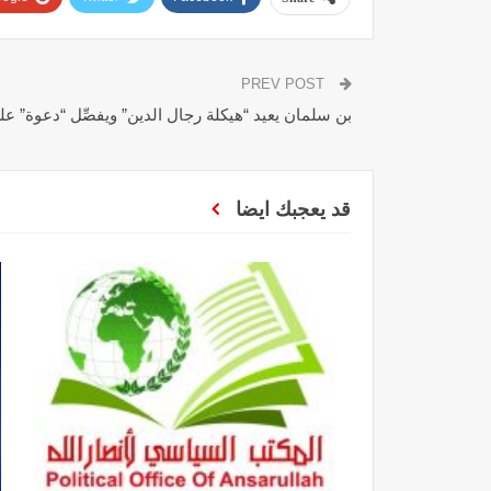
PREV POST
بن سلمان يعيد “هيكلة رجال الدين” ويفصِّل “دعوة” ع
قد يعجبك ايضا