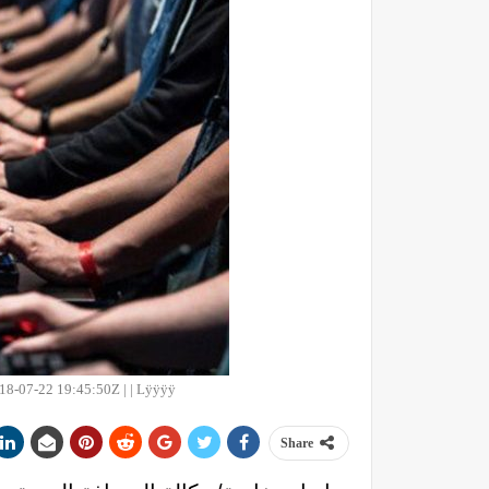
8-07-22 19:45:50Z | | Lÿÿÿÿ
Share