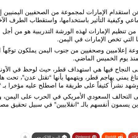
ن استقدام الإمارات لمجموعة من الصحفيين اليمنيين 
اعي وكيفية التأثير باستخدامها، واستقطاب الطرف الآخر
ن تنظيم الإمارات لهذه الورشة التدريبية هو من أجل 
يا التي تخص الإمارات في اليمن.
 إعلاميين وصحفيين من جنوب اليمن يملكون توجّهاً ان
نذ يوم الخميس الماضي.
لى النجاح فيها هي استهداف قطر، حيث لوحظ في الآونة
اغ يمني يهاجم قطر، ويتهمها بأنها “تقتل عدن”، تحت ه
شهد نشراً كثيفاً على طريقة ما اصطلح عليه مؤخرا بـ “ا
ى التحالف السعودي الأمريكي في الحرب على اليمن،
ين يسمون أنفسهم بالـ “انقلابيين” في سبيل تحقيق مصا
Go
ReddIt
Pinterest
البريد الإلكتروني