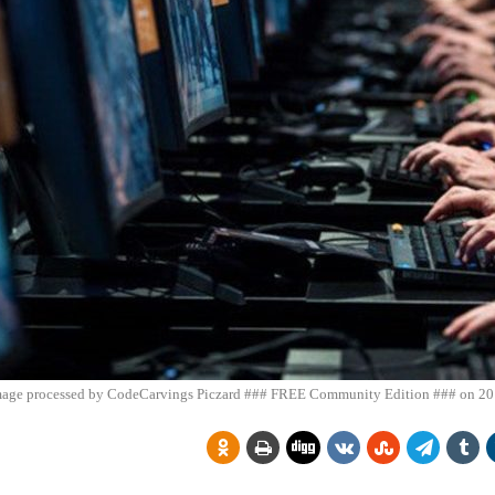
age processed by CodeCarvings Piczard ### FREE Community Edition ### on 201