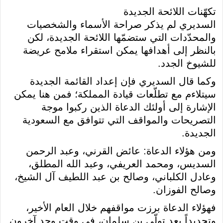
تكهّنات اللائحة الجديدة
السديري لم يذكر صراحة الأسماء والشخصيات
والمحدّدات التي ستضمّها اللائحة الجديدة، لكن
بالنظر إلى أهدافها يمكن استقراء ملامح عريضة
للشيوخ الجدد.
وكما قال السديري فإن إعداد القائمة الجديدة
سيتلاءم مع تطلّعات قيادة المملكة؛ فمن هنا يمكن
الإشارة إلى أولئك الدعاة الذين ركبوا موجة
التصريحات والمواقف التي تتوافق مع السعودية
الجديدة.
ومن هؤلاء الدعاة: عائض القرني، وعبد الرحمن
السديس، ومحمد العريفي، وعبد الله المطلق،
وعادل الكلباني، وصالح بن عبد اللطيف آل الشيخ،
وصالح الفوزان.
فهؤلاء الدعاة برزت مواقفهم خلال العام الأخير،
وتحديداً بعد تولّي بن سلمان، في وقت وجد آخرون