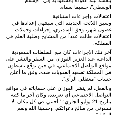
بنفسه نيّته العودة بالسعودية إلى “الإسلام
الوسطي”، حسبما سماه.
اعتقالات وإجراءات استباقية
وسبق اللائحة الجديدة التي سينتهي إعدادها في
غضون شهر، وفق السديري، إجراءات وحملات
اعتقالات طالت عدداً من المشايخ وطلبة العلم في
المملكة.
آخر تلك الإجراءات كان منع السلطات السعودية
الداعية عبد العزيز الفوزان من السفر والنشر على
مواقع التواصل الاجتماعي، في حين توقّع ناشطون
في المملكة تصعيد العقوبات ضده، وفق ما أعلن
حساب “معتقلي الرأي”.
وبالفعل، لم ينشر الفوزان على حساباته في مواقع
التواصل الاجتماعي أي تغريدة، وكان آخر ما كتبه
بتاريخ 21 يوليو الجاري: ” أحبتي في كل مكان. لا
تنسوني من صالح دعواتكم. وحسبنا الله ونعم
الوكيل”.