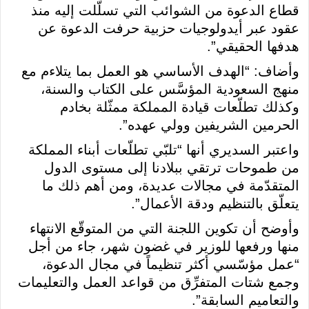
قطاع الدعوة من الشوائب التي تسلّلت إليه منذ
عقود عبر أيدولوجيات حزبية حرفت الدعوة عن
هدفها الحقيقي”.
وأضاف: “الهدف الأساسي هو العمل بما يتلاءم مع
منهج السعودية المؤسَّس على الكتاب والسنة،
وكذلك تطلّعات قيادة المملكة ممثّلة بخادم
الحرمين الشريفين وولي عهده”.
واعتبر السديري أنها “تلبّي تطلّعات أبناء المملكة
من طموحات ترتقي ببلادنا إلى مستوى الدول
المتقدّمة في مجالات عديدة، ومن أهم ذلك ما
يتعلّق بالتنظيم ودقة الأعمال”.
وأوضح أن تكوين اللجنة التي من المتوقّع الانتهاء
منها ورفعها للوزير في غضون شهر، جاء من أجل
“عمل مؤسّسي أكثر تنظيماً في مجال الدعوة،
وجمع شتات المتفرِّق من قواعد العمل والتعليمات
والتعاميم السابقة”.