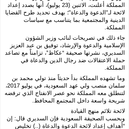
المملكة أعلنت، الاثنين (23 يوليو)، أنها بصدد إعداد
لائحة لـ”الدعوة والدعاة”؛ بهدف تحديد طرح القضايا
الدينية والمجتمعية بما يتناسب مع سياسات
المملكة.
جاء ذلك في تصريحات لنائب وزير الشؤون
الإسلامية والدعوة والإرشاد، توفيق بن عبد العزيز
السديري، نشرتها صحيفة “عكاظ”، تزامناً مع تصاعد
حملة الاعتقالات ضد رجال الدين والدعاة في
المملكة.
وما تشهده المملكة بدأ حديثاً منذ تولي محمد بن
سلمان منصب ولي عهد السعودية، في يوليو 2017،
لتنطلق معه المملكة نحو عصر الانفتاح الذي ترفضه
شريحة واسعة داخل المجتمع المحافظ.
لائحة تلائم منهج القيادة
وبحسب الصحيفة السعودية فإن السديري قال: إن
“أهداف إعداد لائحة الدعوة والدعاة (..) تخليص