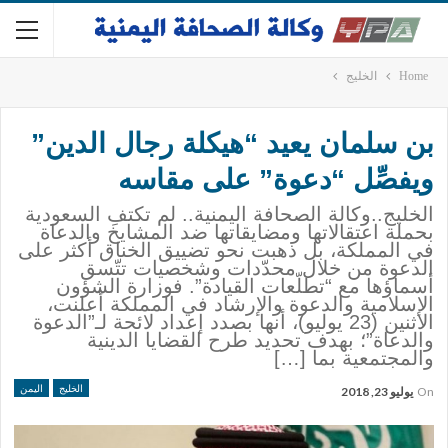
Home
الخليج
بن سلمان يعيد “هيكلة رجال الدين”
ويفصِّل “دعوة” على مقاسه
الخليج..وكالة الصحافة اليمنية.. لم تكتفِ السعودية
بحملة اعتقالاتها ومضايقاتها ضد المشايخ والدعاة
في المملكة، بل ذهبت نحو تضييق الخناق أكثر على
الدعوة من خلال محدّدات وشخصيات تتّسق
أسماؤها مع “تطلّعات القيادة”. فوزارة الشؤون
الإسلامية والدعوة والإرشاد في المملكة أعلنت،
الاثنين (23 يوليو)، أنها بصدد إعداد لائحة لـ”الدعوة
والدعاة”؛ بهدف تحديد طرح القضايا الدينية
والمجتمعية بما […]
الخليج
اليمن
On
يوليو 23, 2018