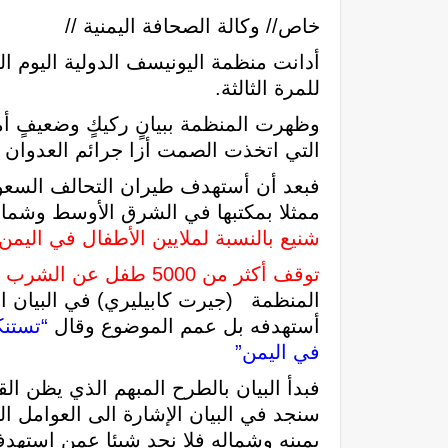
خاص// وكالة الصحافة اليمنية //
أدانت منظمة اليونيسف الدولية اليوم 
للمرة الثالثة.
وظهرت المنظمة ببيانٍ ركيكٍ وضعيفٍ أ
التي اتخذت الصمت أزا جرائم العدوان ب
فبعد أن أستهدف طيران التحالف السع
ممثلا بمكتبها في الشرق الأوسط وشمال
شنيع بالنسبة لملايين الأطفال في اليم
توقف أكثر من 5000 طفل عن الشرب من المياه كمنشأة حرجة هوجمت للمرة الثالثة))
المنظمة (جيرت كابيليري) في البيان ال
أستهدفه بل عمم الموضوع وقال
“تستنك
في اليمن”
فبدأ البيان بالطرح المبهم الذي يظن الق
سنجد في البيان الإشارة الى العوامل ال
يمينه وشماله فلا نجد شيئا عمن استهدف