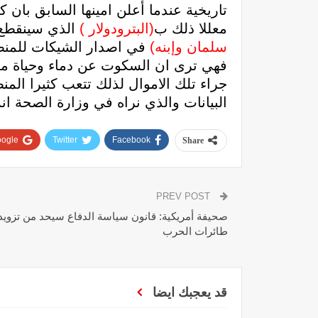
تاريخية عندما أعلن امينها السابق بان
معللا ذلك ب
(البترودولار )
الذي سينقطع 
سلمان وإبنه)
في اصدار الشيكات للمنظم
فهي ترى ان السكوت عن دماء وحياة ملاي
جراء تلك الاموال لذلك تتعب كثيرا ا
البيانات والذي نراه في وزارة الصحة ا
ogle+
Twitter
Facebook
Share
PREV POST
صحيفة أمريكية: قانون سياسة الدفاع سيحد من تزويد 
طائرات الحرب
قد يعجبك ايضا