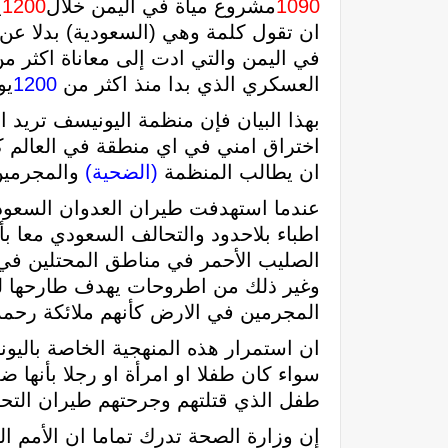
1090
مشروع مياة في اليمن خلال
1200
ي
ان تقول كلمة وهي (السعودية) بدلا عن هذ
في اليمن والتي ادت إلى معاناة اكثر م
العسكري الذي بدا منذ اكثر من
1200
يو
بهذا البيان فإن منظمة اليونيسف تريد ا
اختراق امني في اي منطقة في العالم ك
ان يطالب المنظمة
(الضحية)
والمجرمين 
عندما استهدفت طيران العدوان السعود
اطباء بلاحدود والتحالف السعودي معا ب
الصليب الأحمر في مناطق المحتلين في 
وغير ذلك من اطروحات يهدف طارحها لتمي
المجرمين في الارض كأنهم ملائكة رحمة 
ان استمرار هذه المنهجية الخاصة باليو
سواء كان طفلا او امرأة او رجلا بأنها 
طفل الذي قتلتهم وجرحتهم طيران التحا
إن وزارة الصحة تدرك تماما ان الأمم ا