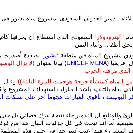
الثلاثاء، تدمير العدوان السعودي مشروع مياة نشور ف
مام
“البترودولار”
السعودي الذي استطاع ان يحرفها كأغي
حق أطفال وأبناء اليمن.
ودي مشروع المياة في منطقة
“نشور”
بصعدة أصدرت من
 إفريقيا
(UNICEF MEN
A) بيانا بعنوان
(لا يزال الوصو
ن الذي مزقته الحرب
وقال ال
ذي بدأه بالتنديد بأشد العبارات استهداف المشروع ول
ر اليونيسف بأقوى العبارات هجوماً آخر على شبكات المي
ارئ والمتابع ان التدمير جاء نتيجة نيزك فضائي بل حتى 
طبيعية أما أننا نبحث في كل جزئيات البيان هذا من فو
 المشروع فهذا عيب كبير جدا في جبين هذه المنظمة الع