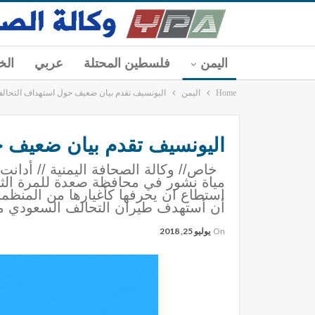
اليمن
فلسطين المحتلة
عربي
الخ
Home
اليمن
اليونسيف تقدم بيان ضعيف حول استهداف التحال
اليونسيف تقدم بيان ضعيف 
خاص// وكالة الصحافة اليمنية // أدانت 
مياة نشور في محافظة صعدة للمرة الثال
استطاع ان يحرفها كأغيارها من المنظما
أن أستهدف طيران التحالف السعودي 
On
يوليو 25, 2018