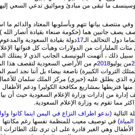
سينسف ما تبقى من مبادئ ومواثيق تدعي السعي إليها 
وفي منتصف بيانها تتهم وبأسلوبها المعتاد والدائم ما 
صف يصف جانبين هما (حكومة صنعاء بقيادة أنصار الله 
اما دول التحالف الـ
17
دولة بقيادة السعودية والمدعوم 
مئات المليارات من الدولارات وهيأت كل قنواتها الإعلام
سبيل ذلك ، أتهمت اليونيسف الجانب الذي لا يمتلك ال
2
من يوليو
2018
م من الأراضي السعودية لتقصف هذا ال
تلك الثروات الكبيرة) ناصعة بيضاء بل أننا نجد اسم ا
ه الذي يطلق عليه (خيري) مركز الملك سلمان للأعمال 
 منها فتربطها بمشاريع مكافحة الكوليرا ودعم الأطفال
ف إدارة من إدارات وزارة الإعلام السعودية حيث أن بي
كثر مما تقوم به وزارة الإعلام السعودية.
 التالية
(ندعو اطراف النزاع في اليمن اينما كانوا واول
لمياة)
في توصيف معيب للمنظمة نفسها رغم مكانتها ا
لأطفال وهي الغير قادرة على ان ترى تلك الطائرات 