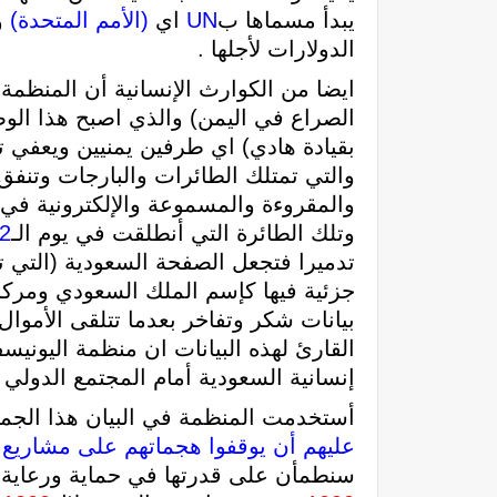
يبدأ مسماها ب
UN
اي
(الأمم المتحدة)
و
الدولارات لأجلها .
ايضا من الكوارث الإنسانية أن المنظمة 
الصراع في اليمن) والذي اصبح هذا الو
بقيادة هادي) اي طرفين يمنيين ويعفي تم
والتي تمتلك الطائرات والبارجات وتنفق 
والمقروءة والمسموعة والإلكترونية في 
وتلك الطائرة التي أنطلقت في يوم الـ
2
تدميرا فتجعل الصفحة السعودية (التي تم
جزئية فيها كإسم الملك السعودي ومركز
بيانات شكر وتفاخر بعدما تتلقى الأموال
القارئ لهذه البيانات ان منظمة اليونيس
إنسانية السعودية أمام المجتمع الدولي ا
أستخدمت المنظمة في البيان هذا الجملة
عليهم أن يوقفوا هجماتهم على مشاريع ا
سنطمأن على قدرتها في حماية ورعاية ا