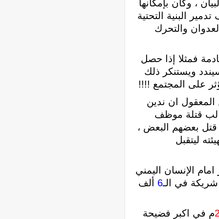
ان ، وكان بإمكانها
دمير البنية التحتية
لعدوان والتحرك
ادمة فمثلا إذا حصل
يندد ويستنكر ذلك
ر على المجتمع !!!!
المعقول ان ندين
طالب قتلة موظف
 قتل بعضهم البعض ،
ته ليتقبل
مام الإنسان اليمني
 شريكة في الـ
6
ألف
م في اكبر فضيحة