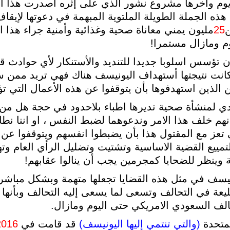
وم واخرها مشروع نشور الذي على إثره اصدرت هذا البي
ه الجملة الطويلة الملتوية المبهمة في دعوتها لإيقاف ت
ن
25
مليون يمني معاناة صحية وغذائية وأمنية جراء هذا ا
م ومازال مستمرا!
ن تؤسس اسلوبا جديدا للتنديد والأستنكار لأي حوادث ق
انت نتيجتها أستهداف اليونيسف هناك فهي تريد ممن س
الذين استهدفوها بأن يتوقفوا عن هذه الأعمال التي تؤث
ي لمنشأة صحية تديرها اطباء بلاحدود في حجة هل من 
أنهم خلف هذا الامر وندعوهما لضبط النفس ، او اننا ن
تعز مع المقتول هذا بأن يضبطوا انفسهم ويتوقفوا عن
يع القضية الاساسية وتشتيت وتضليل الرأي العام وتهيئ
وينظر للضحايا كمجرمين يجب أن ينالوا عقابهم!
نيسف في مثل هذه القضايا تجعلها متهمة وبشكل مباشر ا
ضليعة في التحالف وتسعى لما يسعى إليه التحالف وبأنها
لف السعودي الامريكي حتى اليوم ومازال.
لمتحدة
(والتي تنتمي إليها اليونيسف)
قد قامت في
2016