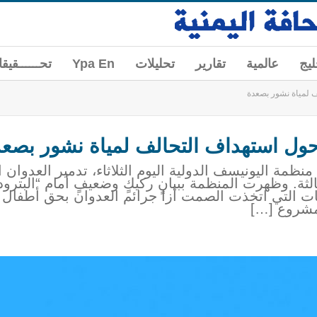
ليج
عالمية
تقارير
تحليلات
Ypa En
تحــــــقيق
ف لمياة نشور بصعدة
حول استهداف التحالف لمياة نشور بصع
منظمة اليونيسف الدولية اليوم الثلاثاء، تدمير العدو
ثة. وظهرت المنظمة ببيانٍ ركيكٍ وضعيفٍ أمام “البترود
ت التي اتخذت الصمت أزا جرائم العدوان بحق أطفال وأ
مشروع […]