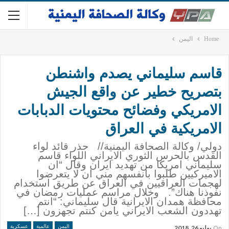
Home
اليمن
قاسم سليماني يصدم واشنطن
بتصريح خطير عن واقع الجيش
الامريكي وفضائح محتويات الدبابات
الامريكية في العراق
دولي/ وكالة الصحافة اليمنية// حذر قائد لواء
القدس بالحرس الثوري الايراني اللواء قاسم
سليماني امريكا من تهديد ايران وقال “ان
الاميركيين طلبوا بانفسهم مني ان لا يتعرضوا
لهجمات العراقيين في العراق عن طريق استخدام
نفوذنا هناك”. وخلال مراسم عمليات رمضان في
محافظة همدان الايرانية قال سليماني: “انتم
تهددون الشعب الايراني يامن كنتم تجهزون […]
اليمن
عالمية
عسكرية
On
يوليو 26, 2018