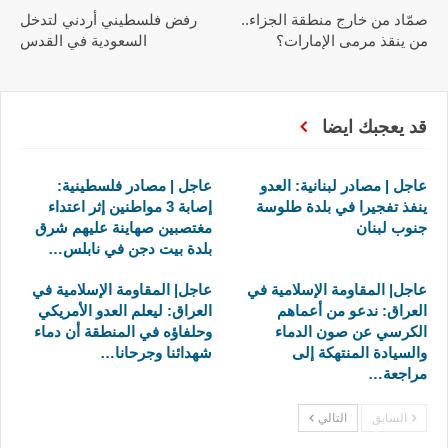
صمّاد من خارج منطقة الجزاء..
رفض فلسطيني أردني لتدخل
من ينقذ مرمى الإمارات؟
السعودية في القدس
قد يعجبك ايضا
عاجل | مصادر لبنانية: العدو
عاجل | مصادر فلسطينية:
ينفذ تفجيرا في بلدة طلوسة
إصابة 3 مواطنين إثر اعتداء
جنوب لبنان
مغتصبين صهاينة عليهم شرق
بلدة بيت دجن في نابلس…
عاجل| المقاومة الإسلامية في
عاجل| المقاومة الإسلامية في
العراق: ندعو من أعماهم
العراق: ليعلم العدو الأمريكي
الكرسي عن صون الدماء
وحلفاؤه في المنطقة أن دماء
والسيادة المنتهكة إلى
شهدائنا وجرحانا…
مراجعة…
السابق
التالي