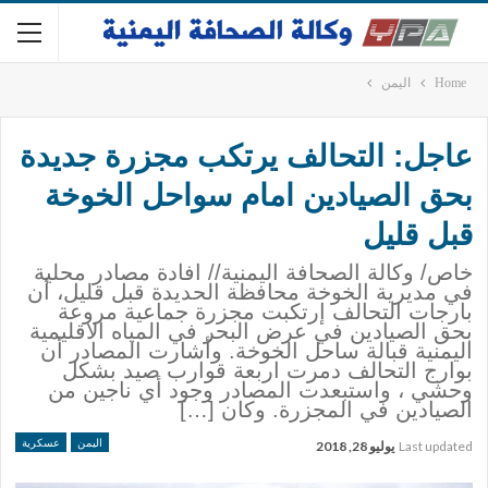
Home
اليمن
عاجل: التحالف يرتكب مجزرة جديدة
بحق الصيادين امام سواحل الخوخة
قبل قليل
خاص/ وكالة الصحافة اليمنية// افادة مصادر محلية
في مديرية الخوخة محافظة الحديدة قبل قليل، أن
بارجات التحالف إرتكبت مجزرة جماعية مروعة
بحق الصيادين في عرض البحر في المياه الاقليمية
اليمنية قبالة ساحل الخوخة. وأشارت المصادر أن
بوارج التحالف دمرت اربعة قوارب صيد بشكل
وحشي ، واستبعدت المصادر وجود أي ناجين من
الصيادين في المجزرة. وكان […]
اليمن
عسكرية
Last updated
يوليو 28, 2018