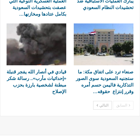
يبارك العمليات الاستباقية ضد
العملية العسكرية النوعية التي
تحشيدات النظام السعودي
عصفت بتحشيدات السعودية
بكامل عتادها ومخازنها…
صنعاء ترد على اتفاق مكة: ما
قيادي في أنصار الله يفجر قنبلة
ستجنيه السعودية سوى الصور
«إحداثيات مأرب».. رسالة شكر
التذكارية فاليمن حسم أمره
مبطنة لشخصية بارزة بحزب
وقرر إنتزاع حقوقه…
الإصلاح
السابق
التالي