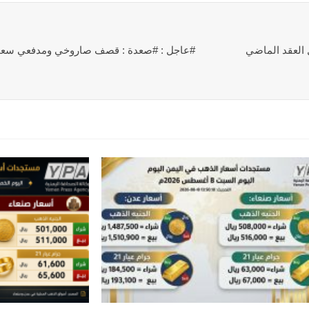
#عاجل : #صعدة : قصف صاروخي ومدفعي سع