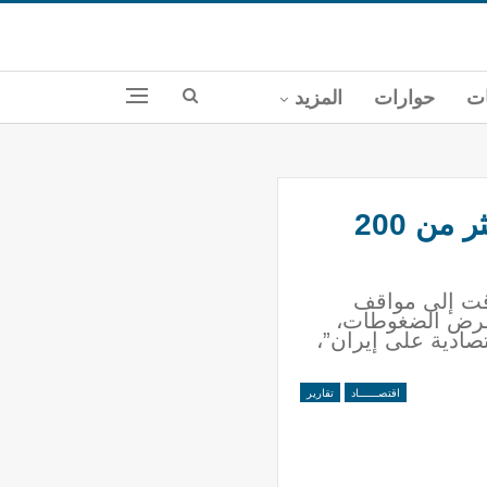
ات
حوارات
المزيد
“لو فيغارو” الفرنسية : إغلاق مضيق هرمز سيرفع سعر النفط إلى أكثر من 200
رقت إلى مواقف
ة لفرض الضغوطات،
ادية على إيران”،
اقتصــــــاد
تقارير