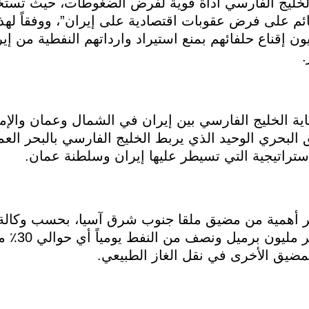
اه الخليج الفارسي أداة قوية لفرض الضغوطات، حيث ت
ئم على فرض عقوبات اقتصادية على إيران”، ووفقاً لهذا
ون إقناع حلفائهم بمنع استيراد وارداتهم النفطية من إير
.
ية الخليج الفارسي بين إيران في الشمال وعمان والإم
بالغ طوله 54 كم، الطريق البحري الوحيد الذي يربط الخليج الفارسي بالبح
استراتيجية التي تسيطر عليها إيران وسلطنة عمان.
ثر أهمية من مضيق ملقا جنوب شرق آسيا، بحسب وكالة ا
وفي عام 2016 كا
مضيق الأخرى في نقل الغاز الطبيعي.