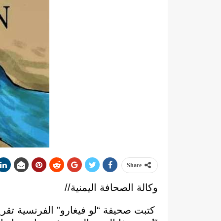
Share
وكالة الصحافة اليمنية//
كتبت صحيفة “لو فيغارو” الفرنسية تقري