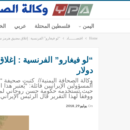
اليمن
فلسطين المحتلة
عربي
الخ
Home
اقتصــــــاد
“لو فيغارو” الفرنسية : إغلاق مضيق هرمز سيرفع 
دولار
وكالة الصحافة اليمنية// كتبت صحيفة “
المسؤولين الإيرانيين قائلة: “يُعتبر هذ
حيث تستخدمه حكومة حسن روحاني لمنع 
ووفقاً لهذا التقرير قال الرئيس الإيراني
On
يوليو 29, 2018