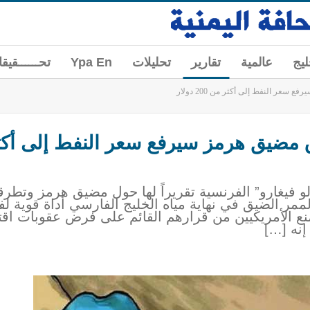
ليج
عالمية
تقارير
تحليلات
Ypa En
تحــــــقيق
سعر النفط إلى أكثر من 200 دولار
لو فيغارو” الفرنسية تقريراً لها حول مضيق هرمز وتط
ا الممر الضيق في نهاية مياه الخليج الفارسي أداة قوي
الأمريكيين من قرارهم القائم على فرض عقوبات اقتص
 إنه […]