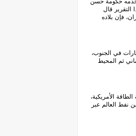
ستخدمه حكومة حسن
 التقرير قال
ان، فإن بلاده
ارات في الجنوب،
ر العماني ثم المحيط
لطاقة الأمريكية،
ن يمر نحو ثمانية عشر مليون برميل ونصف من النفط يومياً أي حوالي 30٪ من نفط العالم عبر