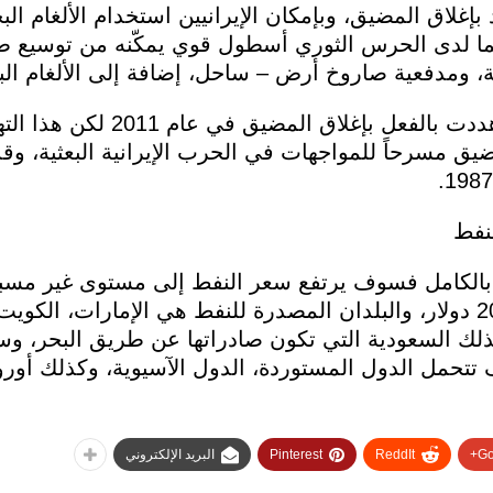
 بإغلاق المضيق، وبإمكان الإيرانيين استخدام الألغام ال
 كما لدى الحرس الثوري أسطول قوي يمكّنه من توسيع ط
، ومدفعية صاروخ أرض – ساحل، إضافة إلى الألغام الب
وأضافت الصحيفة الفرنسية: إيران قد هددت ب
ضيق مسرحاً للمواجهات في الحرب الإيرانية البعثية، وقد
نفط
مز بالكامل فسوف يرتفع سعر النفط إلى مستوى غير مس
البعض ارتفاع سعر البرميل لأكثر من 200 دولار، والبلدان المصدرة للنفط هي الإمارات
ذلك السعودية التي تكون صادراتها عن طريق البحر، وس
تحمل الدول المستوردة، الدول الآسيوية، وكذلك أوروب
Go
ReddIt
Pinterest
البريد الإلكتروني