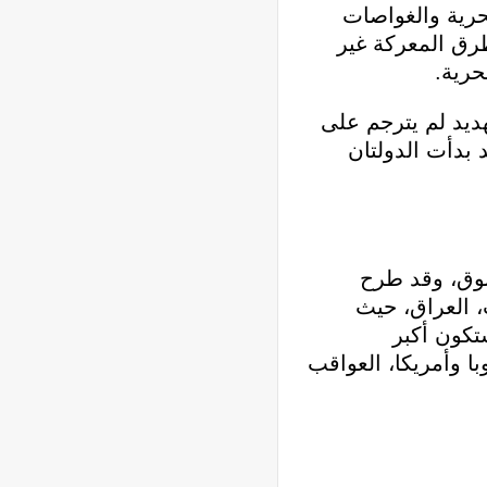
بحرية والغواصات
رق المعركة غير
حرية.
الفعل بإغلاق المضيق في عام 2011 لكن هذا التهديد لم يترجم على
 بدأت الدولتان
بوق، وقد طرح
، الكويت، العراق، حيث
تكون أكبر
ا وأمريكا، العواقب