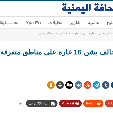
ليج
عالمية
تقارير
تحليلات
Ypa En
تحــــــقيق
تفرقة في مديرية الدريهمي
عاجل: #الحديدة: طيران التحالف يشن 16 غارة على من
Go
ReddIt
Pinterest
البريد الإلكتروني