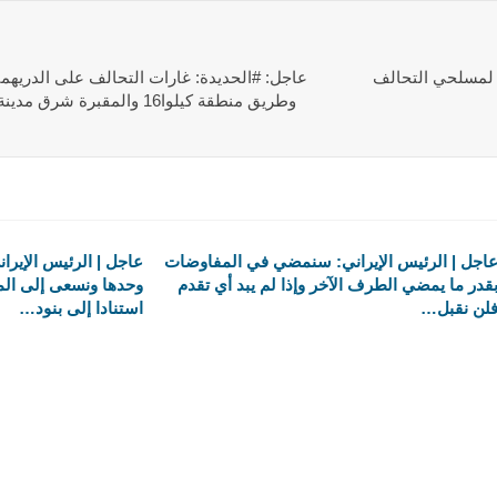
 لمسلحي التحالف
عاجل: #الحديدة: غارات التحالف على الدري
وطريق منطقة كيلوا16 والمقبرة شرق مدينة الدريهمي وعلى الخط العام
اجل | الرئيس الإيراني: سنمضي في المفاوضات
عاجل | الرئيس الإيران
قدر ما يمضي الطرف الآخر وإذا لم يبد أي تقدم
وحدها ونسعى إلى ال
لن نقبل…
استنادا إلى بنود…