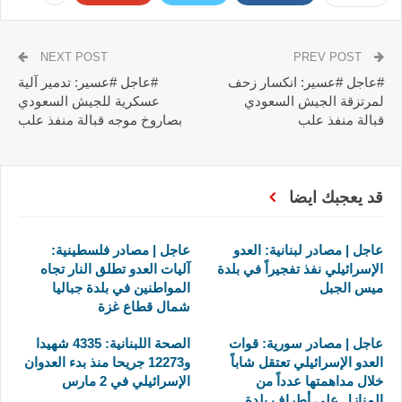
NEXT POST
PREV POST
#عاجل #عسير: انكسار زحف
#عاجل #عسير: تدمير آلية
لمرتزقة الجيش السعودي
عسكرية للجيش السعودي
قبالة منفذ علب
بصاروخ موجه قبالة منفذ علب
قد يعجبك ايضا
عاجل | مصادر لبنانية: العدو
عاجل | مصادر فلسطينية:
الإسرائيلي نفذ تفجيراً في بلدة
آليات العدو تطلق النار تجاه
ميس الجبل
المواطنين في بلدة جباليا
شمال قطاع غزة
عاجل | مصادر سورية: قوات
الصحة اللبنانية: 4335 شهيدا
العدو الإسرائيلي تعتقل شاباً
و12273 جريحا منذ بدء العدوان
خلال مداهمتها عدداً من
الإسرائيلي في 2 مارس
المنازل على أطراف بلدة…