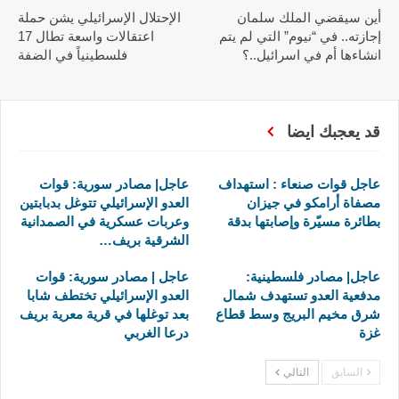
أين سيقضي الملك سلمان
الإحتلال الإسرائيلي يشن حملة
إجازته.. في “نيوم” التي لم يتم
اعتقالات واسعة تطال 17
انشاءها أم في اسرائيل..؟
فلسطينياً في الضفة
قد يعجبك ايضا
عاجل قوات صنعاء : استهداف
عاجل| مصادر سورية: قوات
مصفاة أرامكو في جيزان
العدو الإسرائيلي تتوغل بدبابتين
بطائرة مسيّرة وإصابتها بدقة
وعربات عسكرية في الصمدانية
الشرقية بريف…
عاجل| مصادر فلسطينية:
عاجل | مصادر سورية: قوات
مدفعية العدو تستهدف شمال
العدو الإسرائيلي تختطف شابا
شرق مخيم البريج وسط قطاع
بعد توغلها في قرية معرية بريف
غزة
درعا الغربي
السابق
التالي