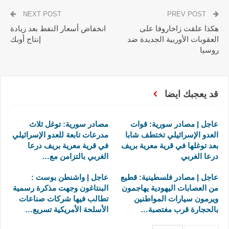
NEXT POST
PREV POST
هكذا علقت زاخاروفا على
انخفاض أسعار النفط بعد زيادة
العقوبات الأوربية الجديدة ضد
إنتاج أوبك
روسيا
قد يعجبك ايضا
عاجل | مصادر سورية: قوات
مصادر سورية: توغل ثلاث
العدو الإسرائيلي تختطف شابا
مدرعات تابعة للعدو الإسرائيلي
بعد توغلها في قرية معرية بريف
في قرية معرية بريف درعا
درعا الغربي
الغربي بالتزامن مع…
عاجل | مصادر فلسطينية: قطيع
عاجل | واشنطن بوست :
من العصابات اليهودية يهاجمون
البنتاغون وجهت مذكرة رسمية
ويرمون سيارات المواطنين
تطالب فيها شركات صناعات
بالحجارة قرب مغتصبة…
الأسلحة الأمريكية تسريع…