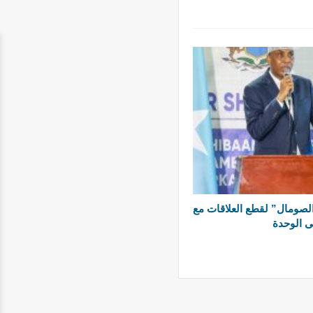
صومال” لقطع العلاقات مع
ى الوحدة