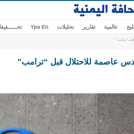
ليج
عالمية
تقارير
تحليلات
Ypa En
تحــــــقيق
قبل “ترامب”
دس عاصمة للاحتلال قبل “ترامب”